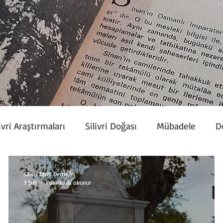
ivri Araştırmaları
Silivri Doğası
Mübadele
D
Etkinlik
Silivri Çalışmaları
Sivil Toplum
Silivri Tarih Derneği
3 Şub
1 dakikada okunur