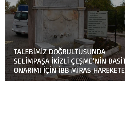
TALEBİMİZ DOĞRULTUSUNDA
SELİMPAŞA İKİZLİ ÇEŞME’NİN BASİT
ONARIMI İÇİN İBB MİRAS HAREKETE
GEÇİYOR