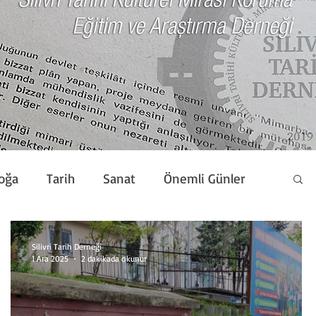
oğa
Tarih
Sanat
Önemli Günler
Silivri Tarih Derneği
1 Ara 2025
2 dakikada okunur