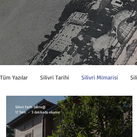
Tüm Yazılar
Silivri Tarihi
Silivri Mimarisi
Sil
Köşe Yazarları
Silivri Tarih Derneği Bülteni
Silivri Tarih Derneği
17 Tem
3 dakikada okunur