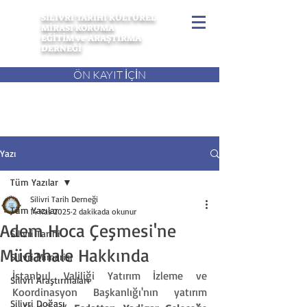
SİLİVRİ TARİHİ KÜLTÜREL
MİRASI KORUMA
EĞİTİM ve ARAŞTIRMA
DERNEĞİ
ÖN KAYIT İÇİN
Yazı
Tüm Yazılar
Silivri Tarih Derneği
Tüm Yazılar
14 Kas 2025
2 dakikada okunur
Adem Hoca Çeşmesi'ne
Silivri Tarihi
Müdahale Hakkında
Silivri Mimarisi
İstanbul Valiliği Yatırım İzleme ve 
Silivri Araştırmaları
Koordinasyon Başkanlığı'nın yatırım 
Silivri Doğası