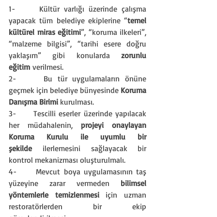
1-     Kültür varlığı üzerinde çalışma 
yapacak tüm belediye ekiplerine “
temel 
kültürel miras eğitimi
”, “koruma ilkeleri”, 
“malzeme bilgisi”, “tarihi esere doğru 
yaklaşım” gibi konularda 
zorunlu 
eğitim
 verilmesi.
2-     Bu tür uygulamaların önüne 
geçmek için belediye bünyesinde 
Koruma 
Danışma Birimi
 kurulması.
3-     Tescilli eserler üzerinde yapılacak 
her müdahalenin, 
projeyi onaylayan 
Koruma Kurulu ile uyumlu bir 
şekilde
 ilerlemesini sağlayacak bir 
kontrol mekanizması oluşturulmalı.
4-     Mevcut boya uygulamasının taş 
yüzeyine zarar vermeden 
bilimsel 
yöntemlerle temizlenmesi
 için uzman 
restoratörlerden bir ekip 