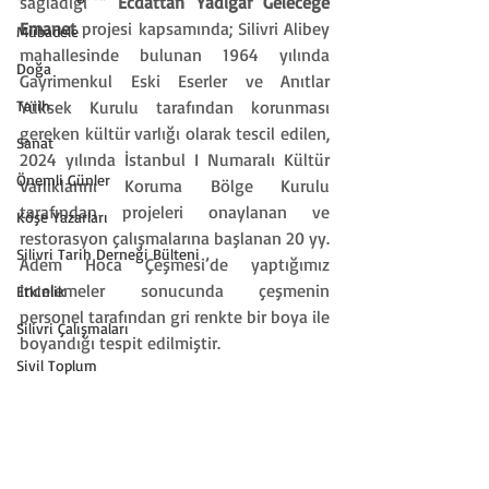
sağladığı “ 
Ecdattan Yadigar Geleceğe 
Emanet
 projesi kapsamında; Silivri Alibey 
Mübadele
mahallesinde bulunan 1964 yılında 
Doğa
Gayrimenkul Eski Eserler ve Anıtlar 
Tarih
Yüksek Kurulu tarafından korunması 
gereken kültür varlığı olarak tescil edilen, 
Sanat
2024 yılında İstanbul I Numaralı Kültür 
Önemli Günler
Varlıklarını Koruma Bölge Kurulu 
tarafından projeleri onaylanan ve 
Köşe Yazarları
restorasyon çalışmalarına başlanan 20 yy. 
Silivri Tarih Derneği Bülteni
Adem Hoca Çeşmesi’de yaptığımız 
incelemeler sonucunda çeşmenin 
Etkinlik
personel tarafından gri renkte bir boya ile 
Silivri Çalışmaları
boyandığı tespit edilmiştir.
Sivil Toplum