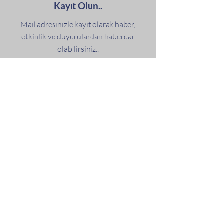
Kayıt Olun..
Mail adresinizle kayıt olarak haber,
etkinlik ve duyurulardan haberdar
olabilirsiniz..
>
Şart ve koşulları kabul ediyorum