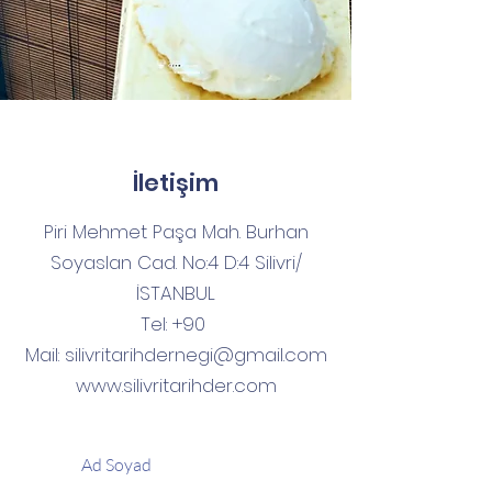
İletişim
Piri Mehmet Paşa Mah. Burhan
Soyaslan Cad. No:4 D:4 Silivri/
İSTANBUL
Tel: +90
Mail:
silivritarihdernegi@gmail.com
www.silivritarihder.com