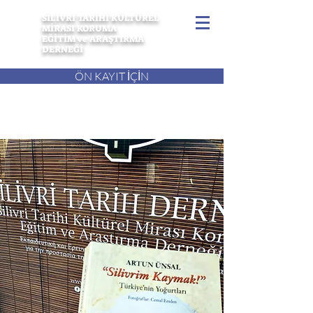
SİLİVRİ TARİHİ KÜLTÜREL
MİRASI KORUMA
EĞİTİM ve ARAŞTIRMA
DERNEĞİ
ÖN KAYIT İÇİN