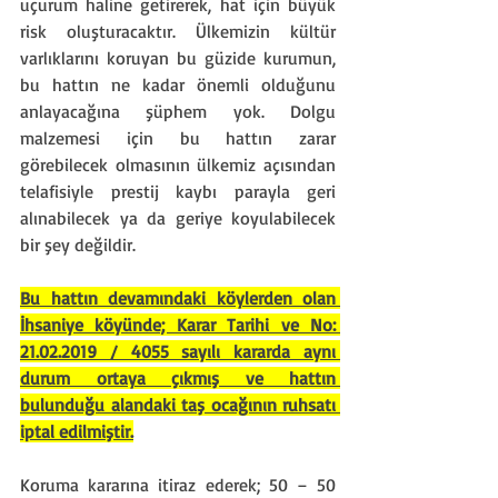
uçurum haline getirerek, hat için büyük 
risk oluşturacaktır. Ülkemizin kültür 
varlıklarını koruyan bu güzide kurumun, 
bu hattın ne kadar önemli olduğunu 
anlayacağına şüphem yok. Dolgu 
malzemesi için bu hattın zarar 
görebilecek olmasının ülkemiz açısından 
telafisiyle prestij kaybı parayla geri 
alınabilecek ya da geriye koyulabilecek 
bir şey değildir.
Bu hattın devamındaki köylerden olan 
İhsaniye köyünde; Karar Tarihi ve No: 
21.02.2019 / 4055 sayılı kararda aynı 
durum ortaya çıkmış ve hattın 
bulunduğu alandaki taş ocağının ruhsatı 
iptal edilmiştir.
Koruma kararına itiraz ederek; 50 – 50 