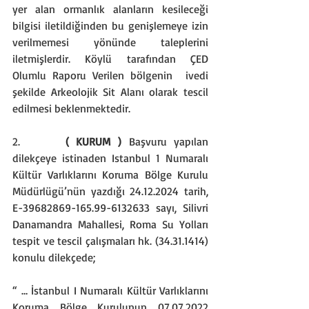
yer alan ormanlık alanların kesileceği 
bilgisi iletildiğinden bu genişlemeye izin 
verilmemesi yönünde taleplerini 
iletmişlerdir. Köylü tarafından ÇED 
Olumlu Raporu Verilen bölgenin  ivedi 
şekilde Arkeolojik Sit Alanı olarak tescil 
edilmesi beklenmektedir.
2.      
( KURUM )
 Başvuru yapılan 
dilekçeye istinaden Istanbul 1 Numaralı 
Kültür Varlıklarını Koruma Bölge Kurulu 
Müdürlügü’nün yazdığı 24.12.2024 tarih, 
E-39682869-165.99-6132633 sayı, Silivri 
Danamandra Mahallesi, Roma Su Yolları 
tespit ve tescil çalışmaları hk. (34.31.1414) 
konulu dilekçede;
“ … İstanbul I Numaralı Kültür Varlıklarını 
Koruma Bölge Kurulunun 07.07.2022 