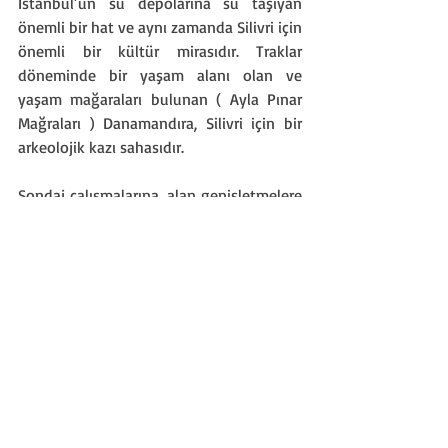
İstanbul’un su depolarına su taşıyan 
önemli bir hat ve aynı zamanda Silivri için 
önemli bir kültür mirasıdır. Traklar 
döneminde bir yaşam alanı olan ve 
yaşam mağaraları bulunan ( Ayla Pınar 
Mağraları ) Danamandıra, Silivri için bir 
arkeolojik kazı sahasıdır.
Sondaj çalışmalarına, alan genişletmelere 
ve yeni ihalelere konu olan Danamandıra 
bölgesi tamamen taş ocağı olma 
tehlikesiyle karşı karşıyadır. Binbir çeşit 
hayvan türü, ekolojik zenginlik, doğal ve 
kültürel mirası olan bu bölge kesinlikle 
korunması gereken ve yeni sondaj/kazı 
alanlarının iptallerinin yapılması 
gerekmektedir. Bölgede etkilenen flora 
ve faunaya, endemik tür varlığına, göç 
yollarına dair araştırma yapılması 