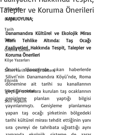
Talepler ve Koruma Önerileri
Mübadele
KAMUOYUNA;
Doğa
Tarih
Danamandıra Kültürel ve Ekolojik Miras 
Sanat
Alanı Tehlike Altında: Taş Ocağı 
Faaliyetleri Hakkında Tespit, Talepler ve 
Önemli Günler
Koruma Önerileri
Köşe Yazarları
Önceki dönemlerde çıkan haberlerde 
Silivri Tarih Derneği Bülteni
Silivri’nin Danamandıra Köyü’nde, Roma 
Etkinlik
dönemine ait tarihi su kanallarının 
Silivri Çalışmaları
geçtiği noktalara kurulan taş ocaklarının 
genişleme planları yaptığı bilgisi 
Sivil Toplum
yayınlanmıştı. Genişleme planlaması 
yapan taş ocağı şirketinin bölgedeki 
tarihi kültürel mirası tehdit ettiğinin yanı 
sıra çevreyi de tahribata uğrattığı aynı 
zamanda ekolojik sisteme de zarar 