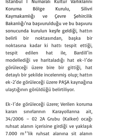
İstanbul I Numaralı Kültür Varlıklarını 
Koruma Bölge Kurulu, Silivri 
Kaymakamlığı ve Çevre Şehircilik 
Bakanlığı’na başvurulduğu ve bu başvuru 
sonucunda kurulun keşfe geldiği, 
hattın 
belirli bir noktasından, başka bir 
noktasına kadar ki hattı tespit ettiği, 
tespit edilen hat ile, Bardill’in 
modellediği ve haritaladığı hat ek-1’de 
görüleceği üzere bire bir gittiği, hat 
detaylı bir şekilde incelenmiş olup; hattın 
ek-2’de görüleceği üzere PAŞA kaynağına 
ulaştığının görüldüğü belirtiliyor.
Ek-1’de görüleceği üzere; Verilen koruma 
kararı sınırlarının Karayollarına ait, 
34/2006 – 02 2A Grubu (Kalker) ocağı 
ruhsat alanın içerisine girdiği ve yaklaşık 
7.000 m²’lik ruhsat alanına sit alanın 