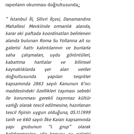
raporların okunması doğrultusunda,;
“ İstanbul İli, Silivri İlçesi, Danamandıra 
Mahallesi Mevkiinde ormanlık alanda, 
karar eki paftada koordinatları belirlenen 
alanda bulunan Roma Su Yollarına ait su 
galerisi hattı kalıntılarının ve bunlarla 
saha çalışmaları, uydu görüntüleri, 
kabartma haritalar ve bilimsel 
kaynaklıklarda yer alan veriler 
doğrultusunda yapılan tespitler 
kapsamında 2863 sayılı Kanunun 6’ncı 
maddesindeki özellikleri taşıması sebebi 
ile korunması gerekli taşınmaz kültür 
varlığı olarak tescil edilmesine, hazırlanan 
tescil fişinin uygun olduğuna, 05.11.1999 
tarih ve 660 sayılı İlke Kararı kapsamında 
yapı grubunun “I. grup” olarak 
belirlenmesine, söz konusu su galerisi 