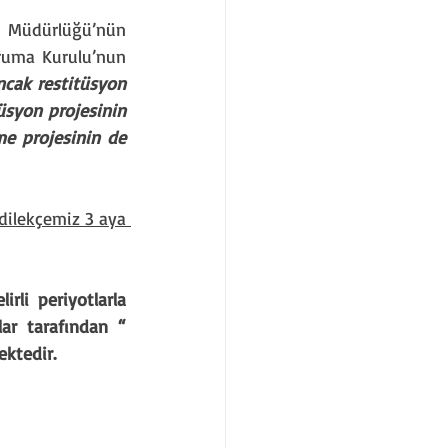
k Müdürlüğü’nün 
oruma Kurulu’nun 
cak restitüsyon 
üsyon projesinin 
me projesinin de 
dilekçemiz 3 aya 
li periyotlarla 
r tarafından “ 
ktedir. 