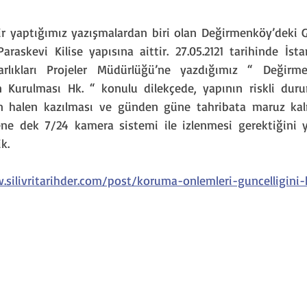
ir yaptığımız yazışmalardan biri olan Değirmenköy’deki G
araskevi Kilise yapısına aittir. 27.05.2121 tarihinde İst
arlıkları Projeler Müdürlüğü’ne yazdığımız “ Değirm
n Kurulması Hk. “ konulu dilekçede, yapının riskli dur
an halen kazılması ve günden güne tahribata maruz kalm
ene dek 7/24 kamera sistemi ile izlenmesi gerektiğini y
k.
silivritarihder.com/post/koruma-onlemleri-guncelligini-