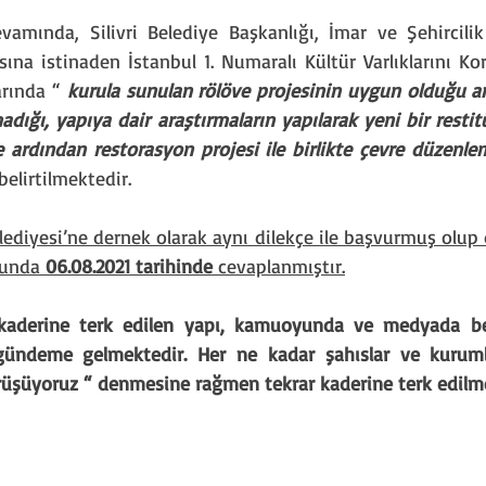
vamında, Silivri Belediye Başkanlığı, İmar ve Şehircili
zısına istinaden İstanbul 1. Numaralı Kültür Varlıklarını K
arında “ 
kurula sunulan rölöve projesinin uygun olduğu an
dığı, yapıya dair araştırmaların yapılarak yeni bir restit
e ardından restorasyon projesi ile birlikte çevre düzenle
belirtilmektedir.
Belediyesi’ne dernek olarak aynı dilekçe ile başvurmuş olup 
nunda 
06.08.2021 tarihinde
 cevaplanmıştır.
kaderine terk edilen yapı, kamuoyunda ve medyada belir
gündeme gelmektedir. Her ne kadar şahıslar ve kurumla
örüşüyoruz “ denmesine rağmen tekrar kaderine terk edilme