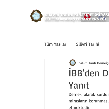
SİLİVRİ TARİHİ KÜLTÜREL MİRA
Giriş
EĞİTİM ve ARAŞTIRMA DERNEĞİ
Tüm Yazılar
Silivri Tarihi
Doğa
Tarih
Sanat
Silivri Tarih Derneği
İBB'den De
Yanıt
Etkinlik
Silivri Çalışmala
Dernek olarak sürdür
mirasların korunması
etmektedir.