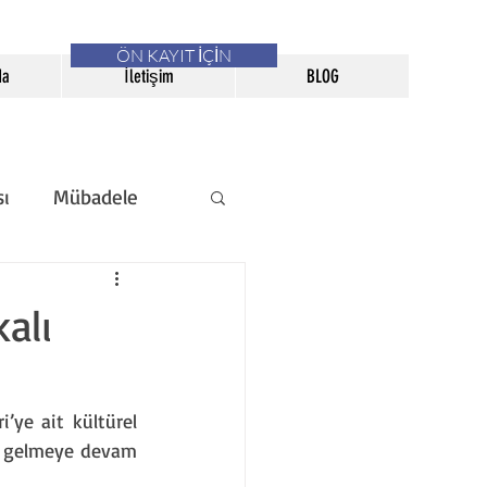
ÖN KAYIT İÇİN
da
İletişim
BLOG
sı
Mübadele
erneği Bülteni
alı
ye ait kültürel 
r gelmeye devam 