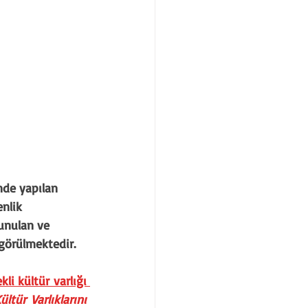
nde yapılan 
nlik 
sunulan ve 
 görülmektedir.
i kültür varlığı 
ltür Varlıklarını 