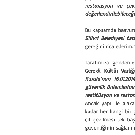
restorasyon ve çevr
değerlendirilebileceğ
Bu kapsamda başvuru
Silivri Belediyesi t
gereğini rica ederim. “
Tarafımıza gönderile
Gerekli Kültür Varlığ
Kurulu’nun 16.01.201
güvenlik önlemlerinin
restitüsyon ve restora
Ancak yapı ile alaka
kadar her hangi bir g
çit çekilmesi tek ba
güvenliğinin sağlanm