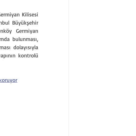
ermiyan Kilisesi 
anbul Büyükşehir 
enköy Germiyan 
umda bulunması, 
ası dolayısıyla 
apının kontrolü 
koruyor