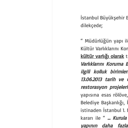
İstanbul Büyükşehir B
dilekçede;
“ Müdürlüğün yapı ile
Kültür Varlıklarını K
kültür varlığı olarak
 
Varlıklarını Koruma B
ilgili kolluk biriml
13.06.2013 tarih ve 
restorasyon projeler
yapısına esas rölöve,
Belediye Başkanlığı, 
istinaden İstanbul 1. 
kararı ile “ 
… Kurula
yapının daha fazla 