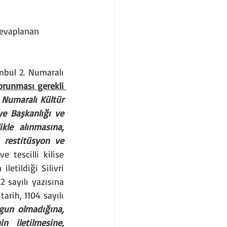
cevaplanan 
nbul 2. Numaralı 
orunması gerekli 
. Numaralı Kültür 
ye Başkanlığı ve 
kle alınmasına, 
 restitüsyon ve 
 tescilli kilise 
etildiği Silivri 
 sayılı yazısına 
rih, 1104 sayılı 
gun olmadığına, 
 iletilmesine, 