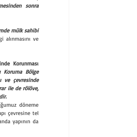
mesinden sonra 
imde mülk sahibi 
i alınmasını ve 
hinde Korunması 
nı Koruma Bölge 
ı ve çevresinde 
r ile de rölöve, 
ir.
nduğumuz döneme 
pı çevresine tel 
anda yapının da 