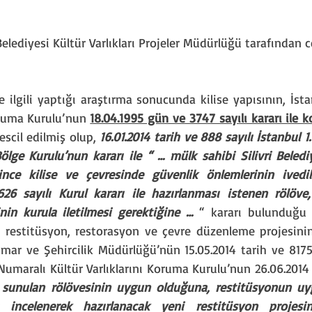
elediyesi Kültür Varlıkları Projeler Müdürlüğü tarafından 
 ilgili yaptığı araştırma sonucunda kilise yapısının, İsta
oruma Kurulu’nun 
18.04.1995 gün ve 3747 sayılı kararı ile k
tescil edilmiş olup, 
16.01.2014 tarih ve 888 sayılı İstanbul 1
ölge Kurulu’nun kararı ile “ … mülk sahibi Silivri Beledi
erince kilise ve çevresinde güvenlik önlemlerinin ivedili
626 sayılı Kurul kararı ile hazırlanması istenen rölöve,
inin kurula iletilmesi gerektiğine …
 “ kararı bulunduğu ve
 restitüsyon, restorasyon ve çevre düzenleme projesinin il
İmar ve Şehircilik Müdürlüğü’nün 15.05.2014 tarih ve 81752
Numaralı Kültür Varlıklarını Koruma Kurulu’nun 26.06.2014 ta
 sunulan rölövesinin uygun olduğuna, restitüsyonun uy
incelenerek hazırlanacak yeni restitüsyon projesinin