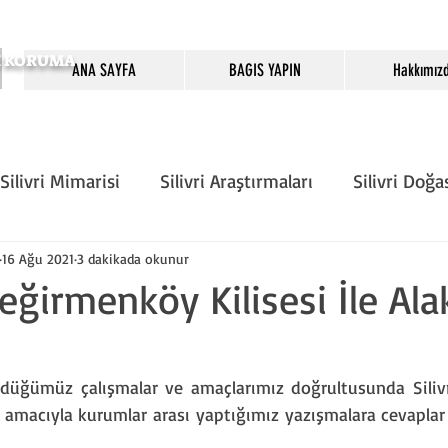
SI KORUMA
ANA SAYFA
BAGIS YAPIN
Hakkımız
Silivri Mimarisi
Silivri Araştırmaları
Silivri Doğa
Önemli Günler
Köşe Yazarları
Silivri Tarih D
16 Ağu 2021
3 dakikada okunur
ğirmenköy Kilisesi İle Alak
rı
Sivil Toplum
düğümüz çalışmalar ve amaçlarımız doğrultusunda Silivri’
 amacıyla kurumlar arası yaptığımız yazışmalara cevapla