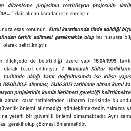
e düzenleme projesinin restitüsyon projesinin iletil
ine …
 “ dair alınan kararlar incelenmiştir. 
nuza esas konunun, 
Kurul kararlarında ifade edildiği biç
arafından tetkik edilmesi gerekmekte olup
 bu hususta bilg
 olarak belirtilmiştir.
n dilekçede de belirtildiği üzere yapı 
18.04.1995 tari
ı
 olarak tescil edilmiştir. 
1. Numaralı Kültür Varlıkları
4 tarihinde aldığı karar doğrultusunda ise Kilise yapıs
 İVEDİLİKLE alınması, 13.06.2013 tarihinde alınan kurul kara
syon projelerinin kurula iletilmesi gerektiği belirtilmekted
lı alınan karar tarihlerinden itibaren içerisinde bulu
üvenlik önlemi alınmadığı görülebilmektedir. Yalnızca ya
şına yeterli bir güvenlik önlemi olmamaktadır. Aynı zam
ası gerekli olup çökmesi önlenmelidir.