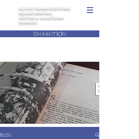
SİLİVRİ TARİHİ KÜLTÜREL
MİRASI KORUMA
EĞİTİM ve ARAŞTIRMA
DERNEĞİ
ÖN KAYIT İÇİN
BLOG