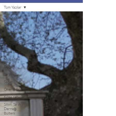
Tüm Yazılar
Tüm Yazılar
Silivri Tarihi
Silivri Mimarisi
Silivri
Araştırmaları
Silivri Doğası
Mübadele
Doğa
Tarih
Sanat
Önemli Günler
Köşe Yazarları
Silivri Tarih
Derneği
Bülteni