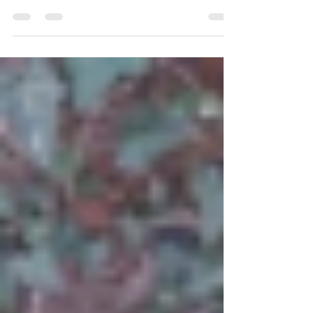
Yapılan bu uygulama koordinasyon eksikliğini
göstermekte, kültürel mirasın korunması
noktasında ekiplerin temel kültürel miras
eğitimi ile bilinçlendirilerek tarihi esere
yaklaşımları noktasında hassasiyetin kent
geneline yayılmasını sağlamak önemli
olacaktır.