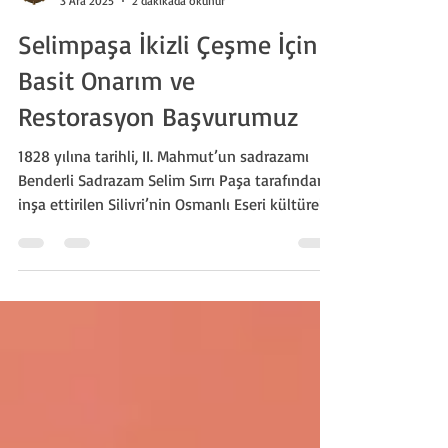
Silivri Tarih Derneği
3 Ara 2025
2 dakikada okunur
Selimpaşa İkizli Çeşme İçin
Basit Onarım ve
Restorasyon Başvurumuz
1828 yılına tarihli, II. Mahmut’un sadrazamı
Benderli Sadrazam Selim Sırrı Paşa tarafından
inşa ettirilen Silivri’nin Osmanlı Eseri kültürel
miraslarından biri olan İkizli Çeşme'nin durumu
ile alakalı İstanbul 1 Numaralı Kültür
Varlıklarını Koruma Bölge Kurulu Müdürlüğü ,
Silivri Belediyesi ve İstanbul Büyükşehir
Belediyesi Kent Tarihi ve Tanıtımı Dairesi
Başkanlığı'na başvurumuzu ilettik.