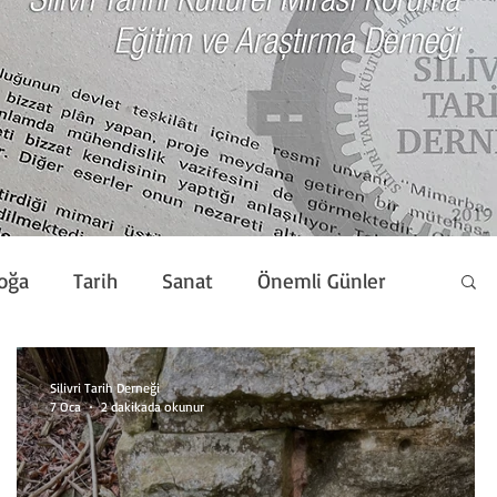
oğa
Tarih
Sanat
Önemli Günler
Silivri Tarih Derneği
7 Oca
2 dakikada okunur