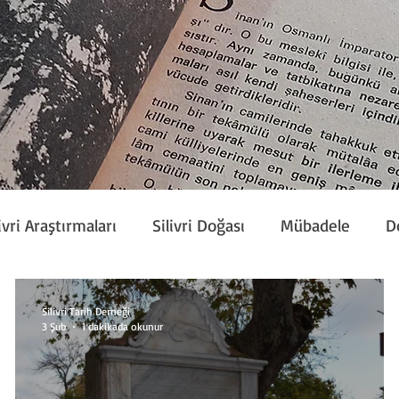
ivri Araştırmaları
Silivri Doğası
Mübadele
D
Etkinlik
Silivri Çalışmaları
Sivil Toplum
Silivri Tarih Derneği
3 Şub
1 dakikada okunur