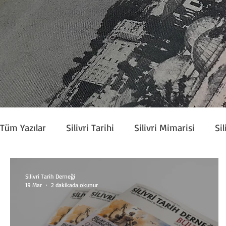
Tüm Yazılar
Silivri Tarihi
Silivri Mimarisi
Sil
Köşe Yazarları
Silivri Tarih Derneği Bülteni
Silivri Tarih Derneği
19 Mar
2 dakikada okunur