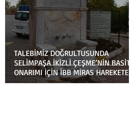
TALEBİMİZ DOĞRULTUSUNDA
SELİMPAŞA İKİZLİ ÇEŞME’NİN BASİT
ONARIMI İÇİN İBB MİRAS HAREKETE
GEÇİYOR