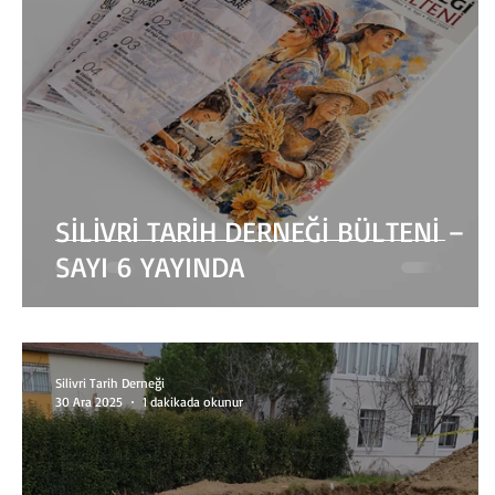
SİLİVRİ TARİH DERNEĞİ BÜLTENİ –
SAYI 6 YAYINDA
Silivri Tarih Derneği
30 Ara 2025
1 dakikada okunur