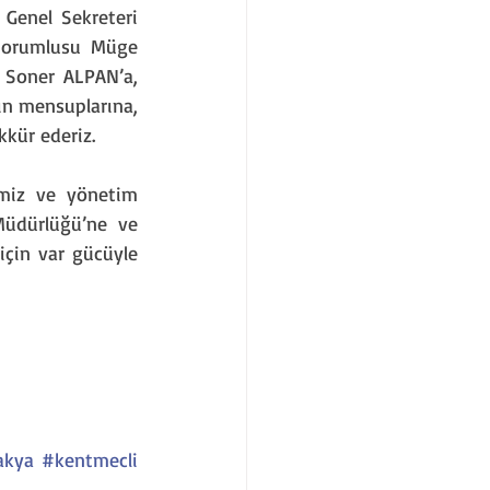
Genel Sekreteri 
Sorumlusu Müge 
 Soner ALPAN’a, 
sın mensuplarına, 
kkür ederiz.
imiz ve yönetim 
Müdürlüğü’ne ve 
için var gücüyle 
akya
#kentmecli