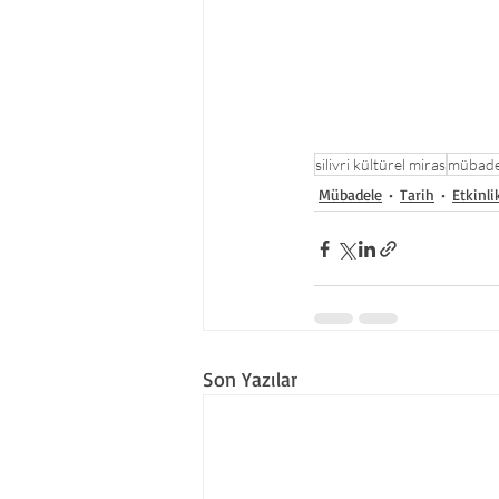
silivri kültürel miras
mübade
Mübadele
Tarih
Etkinli
Son Yazılar