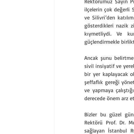
Rektörümüz Sayın Pr
ilçelerin çok değerli S
ve Silivri’den katılı
gösterdikleri nazik z
kıymetliydi. Ve ku
güçlendirmekle birlik
Ancak şunu belirtmek
sivil insiyatif ve ye
bir yer kaplayacak ol
şeffaflık gereği yön
ve yapmaya çalıştığ
derecede önem arz et
Bizler bu güzel gün
Rektörü Prof. Dr. M
sağlayan İstanbul Ru