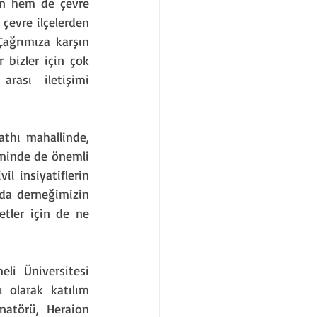
n hem de çevre 
 çevre ilçelerden 
Çağrımıza karşın 
 bizler için çok 
ası iletişimi 
thı mahallinde, 
eminde de önemli 
l insiyatiflerin 
da derneğimizin 
tler için de ne 
i Üniversitesi 
olarak katılım 
natörü, Heraion 