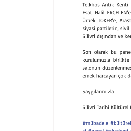
Teikhos Antik Kenti 
Esat Halil ERGELEN’
Ürpek TOKER’e, Araş
siyasi partilerin, siv
Silivri dışından ve k
Son olarak bu panel
kurulumuzla birlikte
salonun düzenlenmesi 
emek harcayan çok de
Saygılarımızla
Silivri Tarihi Kültür
#mübadele
#kültüre
si
#panel
#akademi