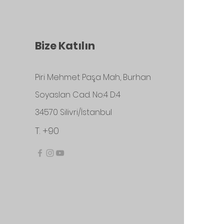
Bize Katılın
Piri Mehmet Paşa Mah, Burhan
Soyaslan Cad. No:4 D:4
34570 Silivri/İstanbul
T. +90