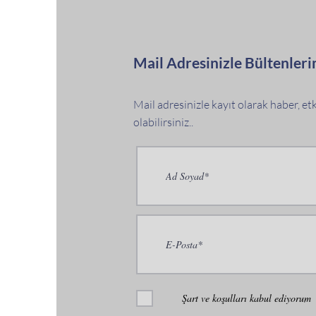
Mail Adresinizle Bültenleri
Mail adresinizle kayıt olarak haber, e
olabilirsiniz..
Şart ve koşulları kabul ediyorum