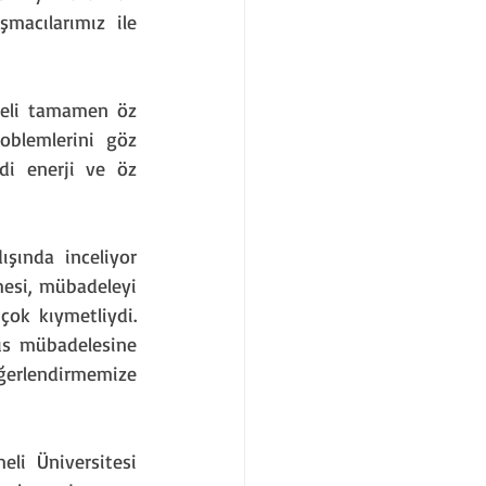
acılarımız ile 
neli tamamen öz 
blemlerini göz 
i enerji ve öz 
ışında inceliyor 
esi, mübadeleyi 
çok kıymetliydi. 
s mübadelesine 
ğerlendirmemize 
li Üniversitesi 