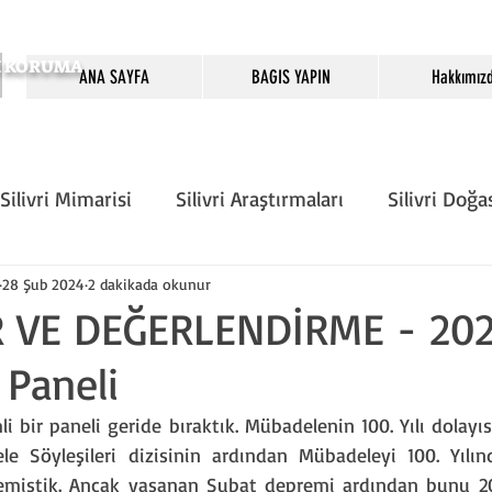
SI KORUMA
ANA SAYFA
BAGIS YAPIN
Hakkımız
Silivri Mimarisi
Silivri Araştırmaları
Silivri Doğa
Önemli Günler
Köşe Yazarları
Silivri Tarih D
28 Şub 2024
2 dakikada okunur
 VE DEĞERLENDİRME - 20
Paneli
rı
Sivil Toplum
 bir paneli geride bıraktık. Mübadelenin 100. Yılı dolayısı
e Söyleşileri dizisinin ardından Mübadeleyi 100. Yılınd
lemiştik. Ancak yaşanan Şubat depremi ardından bunu 20