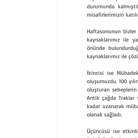
durumunda kalmıştık
misafirlerimizin katıl
Haftasonunun bizler 
kaynaklarımız ile y
önünde bulundurduğu
kaynaklarımız ile çö
İkincisi ise Mübadele
oluşumuzdu. 100 yılı
oluşturan sebeplerin 
Antik çağda Traklar
kadar uzanarak mübad
olanak sağladı.
Üçüncüsü ise etkinli