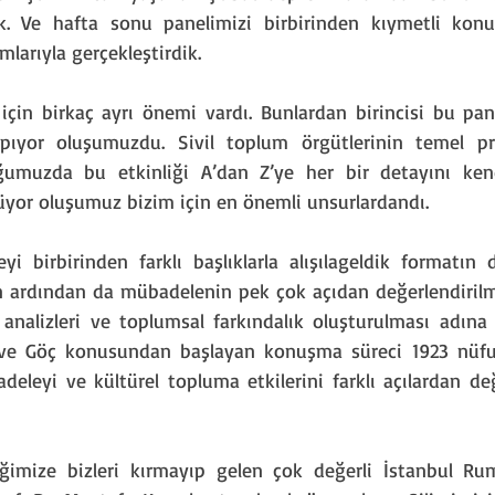
. Ve hafta sonu panelimizi birbirinden kıymetli konuşm
ımlarıyla gerçekleştirdik.
için birkaç ayrı önemi vardı. Bunlardan birincisi bu pa
apıyor oluşumuzdu. Sivil toplum örgütlerinin temel pro
muzda bu etkinliği A’dan Z’ye her bir detayını kend
züyor oluşumuz bizim için en önemli unsurlardandı.
yi birbirinden farklı başlıklarla alışılageldik formatın d
n ardından da mübadelenin pek çok açıdan değerlendirilm
analizleri ve toplumsal farkındalık oluşturulması adına 
 ve Göç konusundan başlayan konuşma süreci 1923 nüfu
eleyi ve kültürel topluma etkilerini farklı açılardan de
ğimize bizleri kırmayıp gelen çok değerli İstanbul Rume