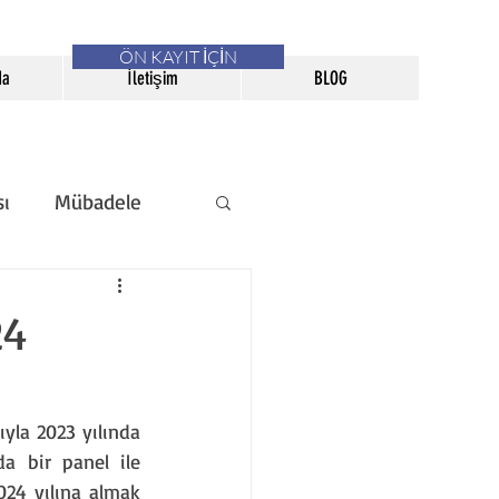
ÖN KAYIT İÇİN
da
İletişim
BLOG
sı
Mübadele
erneği Bülteni
24
yla 2023 yılında 
a bir panel ile 
24 yılına almak 