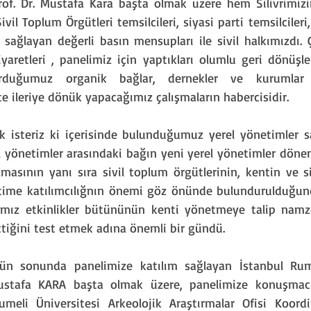
of. Dr. Mustafa Kara başta olmak üzere hem Silivrimizi
ivil Toplum Örgütleri temsilcileri, siyasi parti temsilcileri,
m sağlayan değerli basın mensupları ile sivil halkımızdı. 
iyaretleri , panelimiz için yaptıkları olumlu geri dönüşler
rduğumuz organik bağlar, dernekler ve kurumlar ar
te ileriye dönük yapacağımız çalışmaların habercisidir.
 isteriz ki içerisinde bulunduğumuz yerel yönetimler sa
rel yönetimler arasındaki bağın yeni yerel yönetimler dön
masının yanı sıra sivil toplum örgütlerinin, kentin ve sivi
etime katılımcılığnın önemi göz önünde bulundurulduğun
ımız etkinlikler bütününün kenti yönetmeye talip namze
tiğini test etmek adına önemli bir gündü.
ün sonunda panelimize katılım sağlayan İstanbul Rumel
ustafa KARA başta olmak üzere, panelimize konuşmacı 
meli Üniversitesi Arkeolojik Araştırmalar Ofisi Koordi