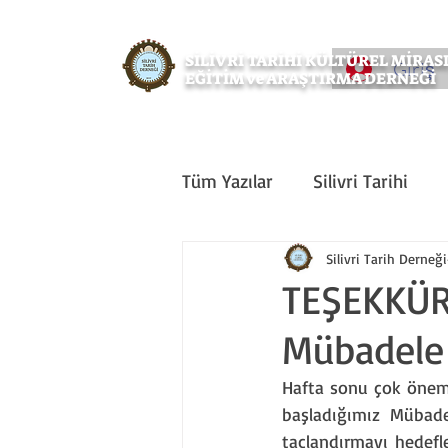
SİLİVRİ TARİHİ KÜLTÜREL MİRA
Giriş
EĞİTİM ve ARAŞTIRMA DERNEĞİ
Tüm Yazılar
Silivri Tarihi
Doğa
Tarih
Sanat
Silivri Tarih Derneği
TEŞEKKÜR
Mübadele 
Etkinlik
Silivri Çalışmala
Hafta sonu çok önemli
başladığımız Mübadel
taçlandırmayı hedef