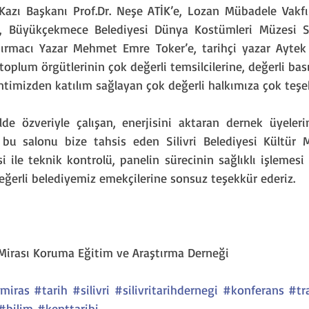
Kazı Başkanı Prof.Dr. Neşe ATİK’e, Lozan Mübadele Vakfı 
e, Büyükçekmece Belediyesi Dünya Kostümleri Müzesi 
tırmacı Yazar Mehmet Emre Toker’e, tarihçi yazar Aytek
il toplum örgütlerinin çok değerli temsilcilerine, değerli ba
entimizden katılım sağlayan çok değerli halkımıza çok teşe
de özveriyle çalışan, enerjisini aktaran dernek üyeler
 bu salonu bize tahsis eden Silivri Belediyesi Kültür 
ile teknik kontrolü, panelin sürecinin sağlıklı işlemesi 
ğerli belediyemiz emekçilerine sonsuz teşekkür ederiz.
el Mirası Koruma Eğitim ve Araştırma Derneği
lmiras
#tarih
#silivri
#silivritarihdernegi
#konferans
#tr
#bilim
#kenttarihi