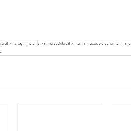
le
silivri araştırmaları
silivri mübadele
siilivri tarihi
mübadele paneli
tarihi
müb
k