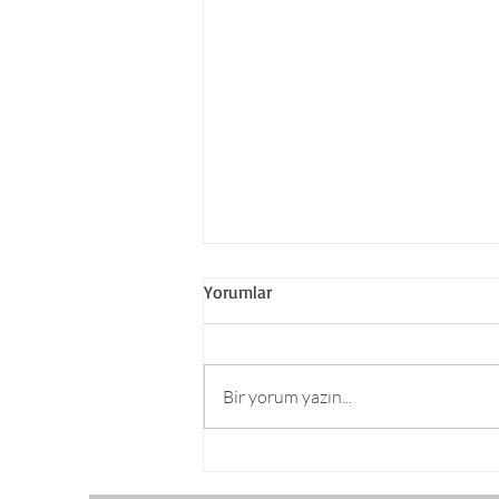
Yorumlar
Bir yorum yazın...
Belediye Müzesi Fonksiyonu
Ne Kadar Doğru ?