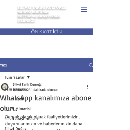
SİLİVRİ TARİHİ KÜLTÜREL
MİRASI KORUMA
EĞİTİM ve ARAŞTIRMA
DERNEĞİ
ÖN KAYIT İÇİN
Yazı
Tüm Yazılar
Silivri Tarih Derneği
Tüm Yazılar
16 Haz 2024
1 dakikada okunur
WhatsApp kanalımıza abone
Silivri Tarihi
olun..
Silivri Mimarisi
Dernek olarak olarak faaliyetlerimizin, 
Silivri Araştırmaları
duyurularımızın ve haberlerimizin daha 
Silivri Doğası