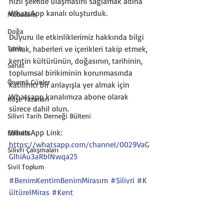
hızlı şekilde ulaşmasını sağlamak adına 
WhatsApp kanalı oluşturduk.
Mübadele
Doğa
Duyuru ile etkinliklerimiz hakkında bilgi 
Tarih
almak, haberleri ve içerikleri takip etmek, 
kentin kültürünün, doğasının, tarihinin, 
Sanat
toplumsal birikiminin korunmasında 
Önemli Günler
katılımcı bir anlayışla yer almak için 
Whatsapp kanalımıza abone olarak 
Köşe Yazarları
sürece dahil olun.
Silivri Tarih Derneği Bülteni
WhatsApp Link:
Etkinlik
https://whatsapp.com/channel/0029VaG
Silivri Çalışmaları
GlhiAu3aRblNwqa25
Sivil Toplum
#BenimKentimBenimMirasım
#Silivri
#K
ültürelMiras
#Kent