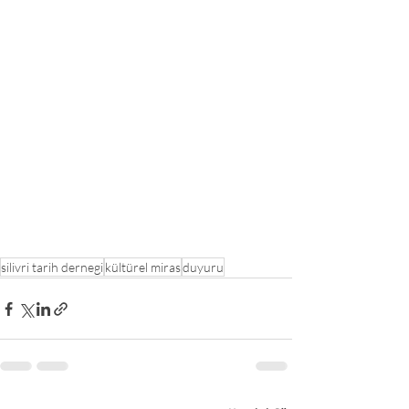
silivri tarih dernegi
kültürel miras
duyuru