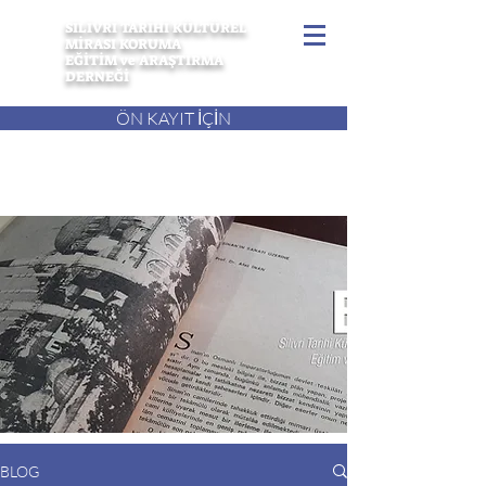
SİLİVRİ TARİHİ KÜLTÜREL
MİRASI KORUMA
EĞİTİM ve ARAŞTIRMA
DERNEĞİ
ÖN KAYIT İÇİN
BLOG