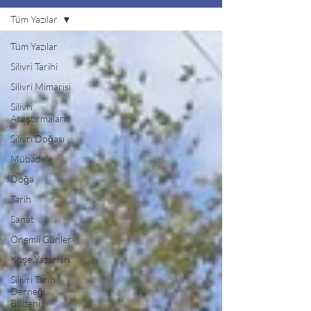
Tüm Yazılar
Tüm Yazılar
Silivri Tarihi
Silivri Mimarisi
Silivri
Araştırmaları
Silivri Doğası
Mübadele
Doğa
Tarih
Sanat
Önemli Günler
Köşe Yazarları
Silivri Tarih
Derneği
Bülteni