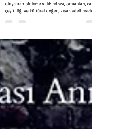
Faaliyetleri Hakkında Tespit,
Talepler ve Koruma Önerileri
Danamandıra’nın, İstanbul’un su altyapısını
oluşturan binlerce yıllık mirası, ormanları, canlı
çeşitliliği ve kültürel değeri, kısa vadeli maden
kazançlarına kurban edilmemelidir.