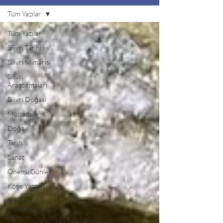
Tüm Yazılar
Tüm Yazılar
Silivri Tarihi
Silivri Mimarisi
Silivri
Araştırmaları
Silivri Doğası
Mübadele
Doğa
Tarih
Sanat
Önemli Günler
Köşe Yazarları
Silivri Tarih
Derneği
Bülteni