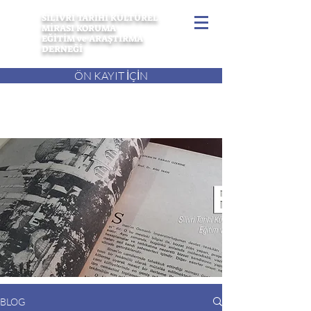
SİLİVRİ TARİHİ KÜLTÜREL
MİRASI KORUMA
EĞİTİM ve ARAŞTIRMA
DERNEĞİ
ÖN KAYIT İÇİN
BLOG