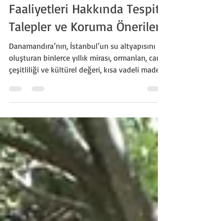
Danamandıra Kültürel ve
Ekolojik Miras Alanı Tehlike
Altında: Taş Ocağı
Faaliyetleri Hakkında Tespit,
Talepler ve Koruma Önerileri
Danamandıra’nın, İstanbul’un su altyapısını
oluşturan binlerce yıllık mirası, ormanları, canlı
çeşitliliği ve kültürel değeri, kısa vadeli maden
kazançlarına kurban edilmemelidir.