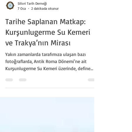
Silivri Tarih Derneği
7 Oca
2 dakikada okunur
Tarihe Saplanan Matkap:
Kurşunlugerme Su Kemeri
ve Trakya’nın Mirası
Yakın zamanlarda tarafımıza ulaşan bazı
fotoğraflarda, Antik Roma Dönemi’ne ait
Kurşunlugerme Su Kemeri üzerinde, define
arama amacıyla yapılmış "karot" delikleri ve
ağır tahribat izleri tespit edilmiştir.