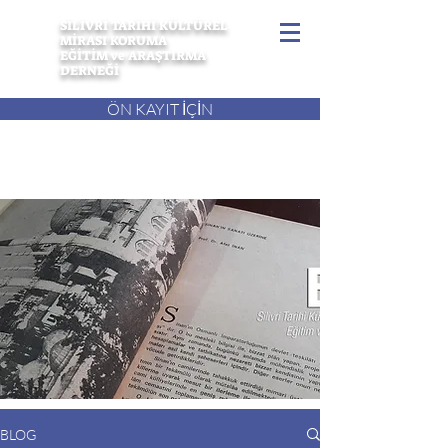
SİLİVRİ TARİHİ KÜLTÜREL
MİRASI KORUMA
EĞİTİM ve ARAŞTIRMA
DERNEĞİ
ÖN KAYIT İÇİN
BLOG