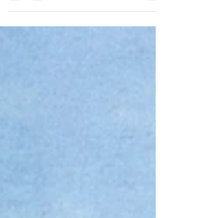
2026 tarihli 6. sayı bülten, tarih bilinci ile
toplumsal farkındalığı bir araya getiren güçlü
bir içerikle okurlarıyla buluşuyor.