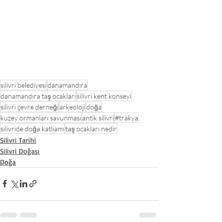
silivri belediyesi
danamandıra
danamandıra taş ocakları
silivri kent konseyi
silivri çevre derneği
arkeoloji
doğa
kuzey ormanları savunması
antik silivri
#trakya
silivride doğa katliamı
taş ocakları nedir
Silivri Tarihi
Silivri Doğası
Doğa