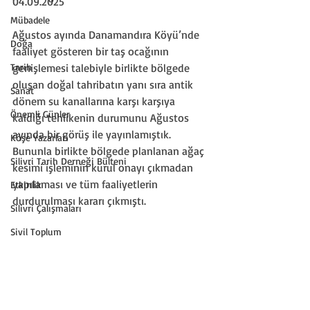
04.09.2025
Mübadele
Ağustos ayında Danamandıra Köyü’nde 
Doğa
faaliyet gösteren bir taş ocağının 
Tarih
genişlemesi talebiyle birlikte bölgede 
oluşan doğal tahribatın yanı sıra antik 
Sanat
dönem su kanallarına karşı karşıya 
Önemli Günler
kaldığı tehlikenin durumunu Ağustos 
ayında bir görüş ile yayınlamıştık. 
Köşe Yazarları
Bununla birlikte bölgede planlanan ağaç 
Silivri Tarih Derneği Bülteni
kesimi işleminin kurul onayı çıkmadan 
yapılaması ve tüm faaliyetlerin 
Etkinlik
durdurulması kararı çıkmıştı.
Silivri Çalışmaları
Sivil Toplum