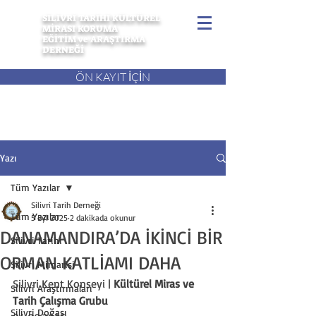
SİLİVRİ TARİHİ KÜLTÜREL
MİRASI KORUMA
EĞİTİM ve ARAŞTIRMA
DERNEĞİ
ÖN KAYIT İÇİN
Yazı
Tüm Yazılar
Silivri Tarih Derneği
Tüm Yazılar
5 Eyl 2025
2 dakikada okunur
DANAMANDIRA’DA İKİNCİ BİR
Silivri Tarihi
ORMAN KATLİAMI DAHA
Silivri Mimarisi
Silivri Kent Konseyi | 
Kültürel Miras ve 
Silivri Araştırmaları
Tarih Çalışma Grubu
Silivri Doğası