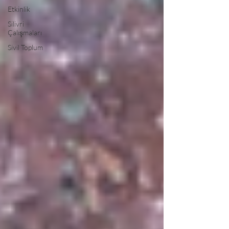
Etkinlik
Silivri
Çalışmaları
Sivil Toplum