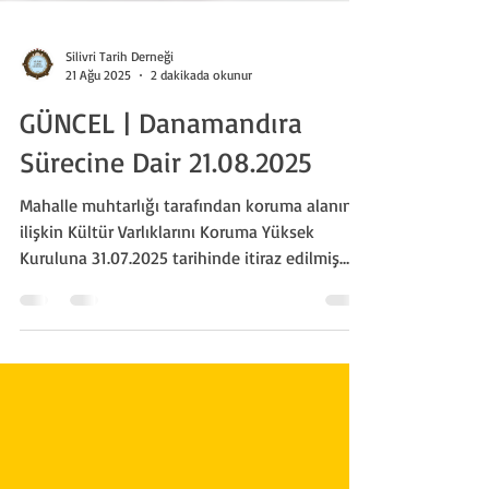
Silivri Tarih Derneği
21 Ağu 2025
2 dakikada okunur
GÜNCEL | Danamandıra
Sürecine Dair 21.08.2025
Mahalle muhtarlığı tarafından koruma alanına
ilişkin Kültür Varlıklarını Koruma Yüksek
Kuruluna 31.07.2025 tarihinde itiraz edilmiş
olup konu Yüksek Kurul tarafından
değerlendirme sürecinde olduğu bilgisi
iletilmesine rağmen Orman İşletme Müdürlüğü
tarafından söz konusu ormanlık alanda
çalışma yapılmasının planlandığı, ağaç kesim
işleri için ekip toplandığı, kuruldan 5 gün – 1