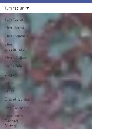
Tüm Yazılar
Tüm Yazılar
Silivri Tarihi
Silivri Mimarisi
Silivri
Araştırmaları
Silivri Doğası
Mübadele
Doğa
Tarih
Sanat
Önemli Günler
Köşe Yazarları
Silivri Tarih
Derneği
Bülteni