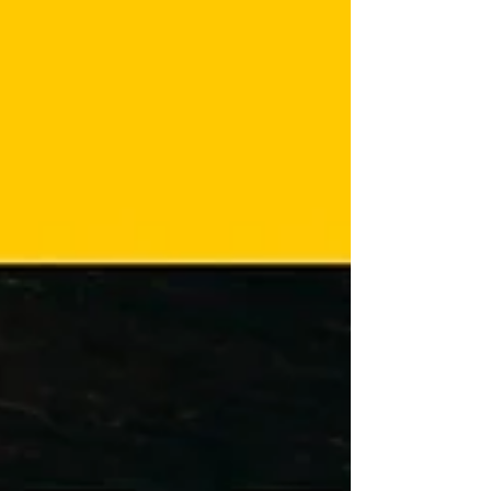
hafta içinde yazı bekledikleri, gelmezse eğer
kesime başlayacakları bilgisi tarafımıza
iletilmiştir.