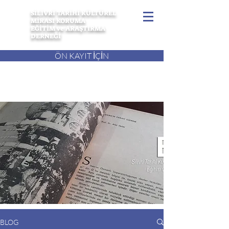
SİLİVRİ TARİHİ KÜLTÜREL
MİRASI KORUMA
EĞİTİM ve ARAŞTIRMA
DERNEĞİ
ÖN KAYIT İÇİN
BLOG