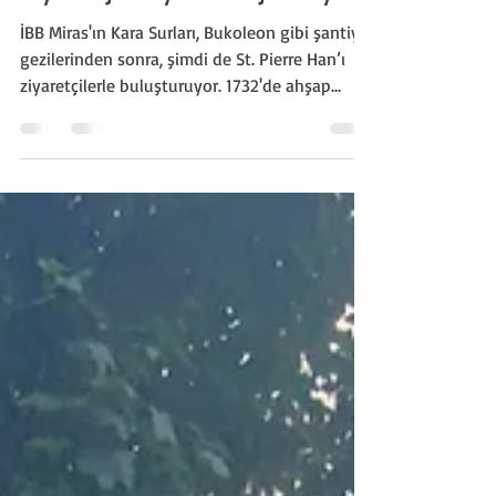
İBB Miras St.Pierre Hanı'ı
ziyaretçileriyle buluşturuyor
İBB Miras'ın Kara Surları, Bukoleon gibi şantiye
gezilerinden sonra, şimdi de St. Pierre Han’ı
ziyaretçilerle buluşturuyor. 1732'de ahşap...