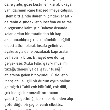
daire çizilir, göze kestirilen kişi ablukaya 
yani dairenin içine hapsedilmeye çalışılır. 
İşlem bittiğinde dairenin içindekiler artık 
dairenin dışındakilerin insafına ve acıma 
duygusuna kalmıştır. Daireye dışarıda 
kalanlardan biri tarafından bir kapı 
aralanmadıkça çıkmak mümkün değildi 
elbette. Son olarak insafa gelinir ve 
ayakucuyla daire bozularak kapı aralanır 
ve hapislik biter. Nihayet eve dönüş 
gerçekleşir. Xizka Fille, 'gayr-i müslim 
tuzağı/dairesi' ya da 'gavur tuzağı' 
anlamına gelen bir oyundu. (Ezidilerin 
inançları ile ilgili bir durum oyun haline 
gelmiştir.) Tabii çok kültürlü, çok dilli, 
çok inançlı bir mozaik ortamının 
yarattığı, getirdiği, belki de bizlerden alıp 
götürdüğü bir şeyler vardı elbette… 