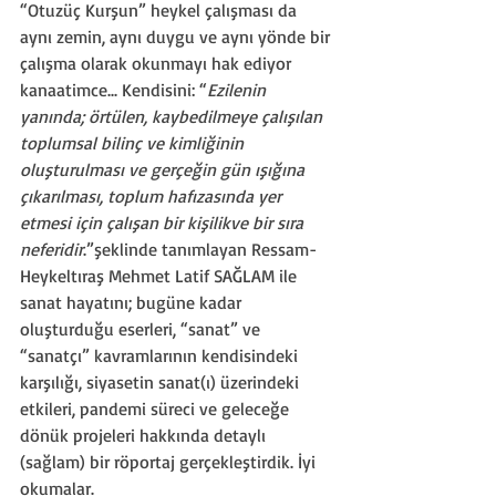
“Otuzüç Kurşun” heykel çalışması da 
aynı zemin, aynı duygu ve aynı yönde bir 
çalışma olarak okunmayı hak ediyor 
kanaatimce... Kendisini: “
Ezilenin 
yanında; örtülen, kaybedilmeye çalışılan 
toplumsal bilinç ve kimliğinin 
oluşturulması ve gerçeğin gün ışığına 
çıkarılması, toplum hafızasında yer 
etmesi için çalışan bir kişilikve bir sıra 
neferidir
.”şeklinde tanımlayan Ressam-
Heykeltıraş Mehmet Latif SAĞLAM ile 
sanat hayatını; bugüne kadar 
oluşturduğu eserleri, “sanat” ve 
“sanatçı” kavramlarının kendisindeki 
karşılığı, siyasetin sanat(ı) üzerindeki 
etkileri, pandemi süreci ve geleceğe 
dönük projeleri hakkında detaylı 
(sağlam) bir röportaj gerçekleştirdik. İyi 
okumalar.