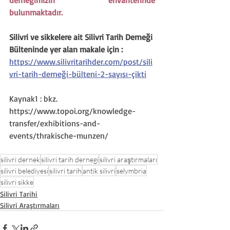
derneğimizin envanterinde 
bulunmaktadır.
Silivri ve sikkelere ait Silivri Tarih Derneği 
Bülteninde yer alan makale için : 
https://www.silivritarihder.com/post/sili
vri-tarih-derneği-bülteni-2-sayısı-çikti
Kaynak1 : bkz. 
https://www.topoi.org/knowledge-
transfer/exhibitions-and-
events/thrakische-munzen/
silivri dernek
silivri tarih dernegi
silivri araştırmaları
silivri belediyesi
silivri tarih
antik silivri
selymbria
silivri sikke
Silivri Tarihi
Silivri Araştırmaları