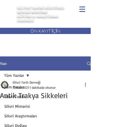
SİLİVRİ TARİHİ KÜLTÜREL
MİRASI KORUMA
EĞİTİM ve ARAŞTIRMA
DERNEĞİ
ÖN KAYIT İÇİN
Yazı
Tüm Yazılar
Silivri Tarih Derneği
Tüm Yazılar
10 Kas 2021
1 dakikada okunur
Antik Trakya Sikkeleri
Silivri Tarihi
Silivri Mimarisi
Silivri Araştırmaları
Silivri Doğası