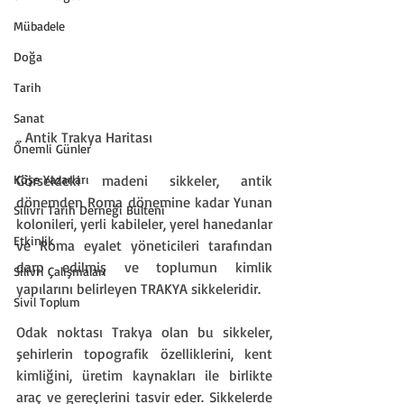
Mübadele
Doğa
Tarih
Sanat
.. Antik Trakya Haritası
Önemli Günler
Köşe Yazarları
Görseldeki madeni sikkeler, antik 
dönemden Roma dönemine kadar Yunan 
Silivri Tarih Derneği Bülteni
kolonileri, yerli kabileler, yerel hanedanlar 
Etkinlik
ve Roma eyalet yöneticileri tarafından 
darp edilmiş ve toplumun kimlik 
Silivri Çalışmaları
yapılarını belirleyen TRAKYA sikkeleridir.
Sivil Toplum
Odak noktası Trakya olan bu sikkeler, 
şehirlerin topografik özelliklerini, kent 
kimliğini, üretim kaynakları ile birlikte 
araç ve gereçlerini tasvir eder. Sikkelerde 