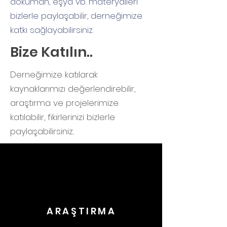
döküman, eşya vb. materyalleri
bizlerle paylaşabilir, derneğimize
katkı sağlayabilirsiniz.
Bize Katılın..
Derneğimize katılarak
kaynaklarımızı değerlendirebilir,
araştırma ve projelerimize
katılabilir, fikirlerinizi bizlerle
paylaşabilirsiniz..
ARAŞTIRMA