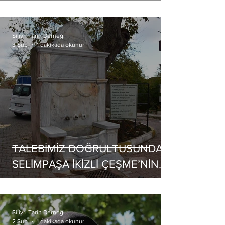
Silivri Tarih Derneği
1 dakikada okunur
3 Şub
TALEBİMİZ DOĞRULTUSUNDA
SELİMPAŞA İKİZLİ ÇEŞME’NİN
BASİT ONARIMI İÇİN İBB MİRAS
HAREKETE GEÇİYOR
Silivri Tarih Derneği
1 dakikada okunur
2 Şub