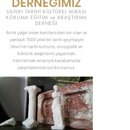
DERNEĞİMİZ
SİLİVRİ TARİHİ KÜLTÜREL MİRASI
KORUMA EĞİTİM ve ARAŞTIRMA
DERNEĞİ
Antik çağın liman kentlerinden biri olan ve
yaklaşık 7000 yıllık bir tarihi geçmişiyle
Silivri’nin tarihi kültürel, etnografik ve
folklorik değerlerini yaşatmak,
hatırlatmak amacıyla kasabamızda
çalışmalarımızı sürdürüyoruz.