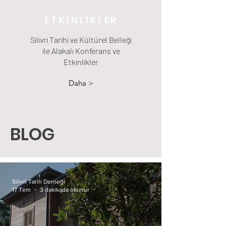
ETKİNLİKLER
Silivri Tarihi ve Kültürel Belleği
ile Alakalı Konferans ve
Etkinlikler
Daha >
BLOG
Silivri Tarih Derneği
17 Tem
3 dakikada okunur