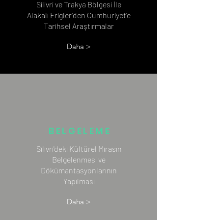
Silivri ve Trakya Bölgesi İle
Alakalı Frigler'den Cumhuriyet'e
Tarihsel Araştırmalar
Daha >
BELGELEME
Silivri'deki Kültürel Mirasın
Belgelenmesi ve
Dökümantasyonlarının
Yapılması
Daha >