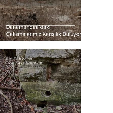
Danamandıra’daki
Çalışmalarımız Karışılık Buluyor:
Silivri Belediyesi’nden
Danamandıra Hamlesi
Silivri Tarih Derneği
7 Oca
2 dakikada okunur