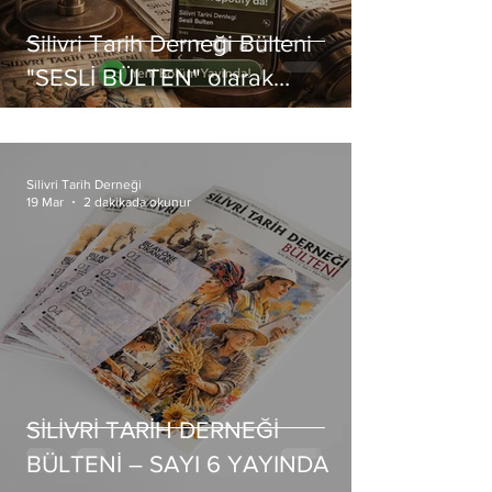
Silivri Tarih Derneği Bülteni
"SESLİ BÜLTEN" olarak
SPOTIFY’DA Yayında
Silivri Tarih Derneği
19 Mar
2 dakikada okunur
SİLİVRİ TARİH DERNEĞİ
BÜLTENİ – SAYI 6 YAYINDA