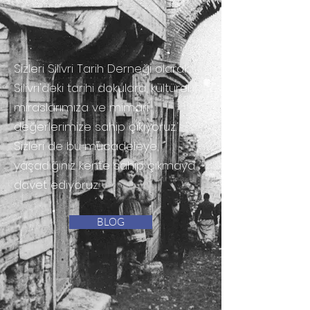
Sizleri Silivri Tarih Derneği olarak,
Silivri'deki tarihi dokulara, kültürel
miraslarımıza ve mimari
değerlerimize sahip çıkıyoruz.
Sizleri de bu mücadeleye,
yaşadığınız kente sahip çıkmaya
davet ediyoruz.
BLOG