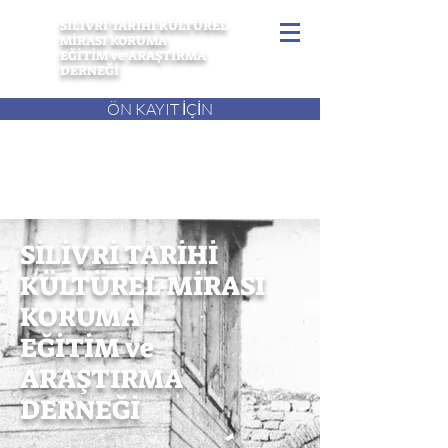
SİLİVRİ TARİHİ KÜLTÜREL
MİRASI KORUMA
EĞİTİM ve ARAŞTIRMA
DERNEĞİ
ÖN KAYIT İÇİN
SİLİVRİ TARİHİ
KÜLTÜREL MİRASI
KORUMA
EĞİTİM ve
ARAŞTIRMA
DERNEĞİ