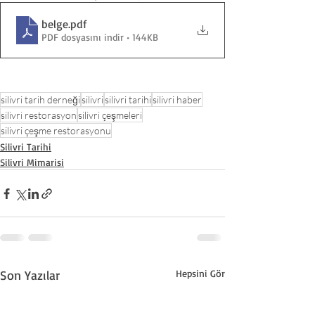
belge
.pdf
PDF dosyasını indir • 144KB
silivri tarih derneği
silivri
silivri tarihi
silivri haber
silivri restorasyon
silivri çeşmeleri
silivri çeşme restorasyonu
Silivri Tarihi
Silivri Mimarisi
Son Yazılar
Hepsini Gör