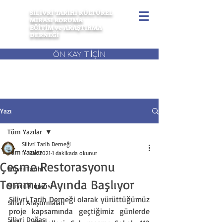
SİLİVRİ TARİHİ KÜLTÜREL
MİRASI KORUMA
EĞİTİM ve ARAŞTIRMA
DERNEĞİ
ÖN KAYIT İÇİN
Yazı
Tüm Yazılar
Silivri Tarih Derneği
Tüm Yazılar
14 Haz 2021
1 dakikada okunur
Çeşme Restorasyonu
Silivri Tarihi
Temmuz Ayında Başlıyor
Silivri Mimarisi
Silivri Tarih Derneği olarak yürüttüğümüz 
Silivri Araştırmaları
proje kapsamında geçtiğimiz günlerde 
Silivri Doğası