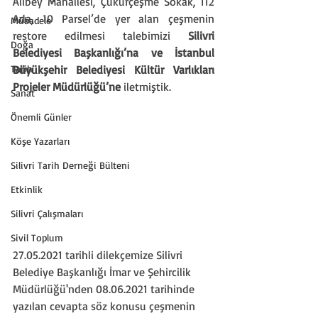
Alibey Mahallesi, Çukurçeşme Sokak, 112 
Ada, 10 Parsel’de yer alan çeşmenin 
Mübadele
restore edilmesi talebimizi
 Silivri 
Doğa
Belediyesi Başkanlığı’na ve İstanbul 
Tarih
Büyükşehir Belediyesi Kültür Varlıkları 
Projeler Müdürlüğü’ne 
iletmiştik.
Sanat
Önemli Günler
Köşe Yazarları
Silivri Tarih Derneği Bülteni
Etkinlik
Silivri Çalışmaları
Sivil Toplum
27.05.2021 tarihli dilekçemize Silivri 
Belediye Başkanlığı İmar ve Şehircilik 
Müdürlüğü'nden 08.06.2021 tarihinde 
yazılan cevapta söz konusu çeşmenin 