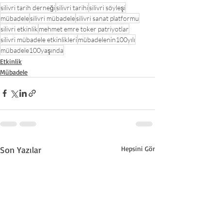
silivri tarih derneği
silivri tarihi
silivri söyleşi
mübadele
silivri mübadele
silivri sanat platformu
silivri etkinlik
mehmet emre toker patriyotlar
silivri mübadele etkinlikleri
mübadelenin100yılı
mübadele100yaşında
Etkinlik
Mübadele
Son Yazılar
Hepsini Gör