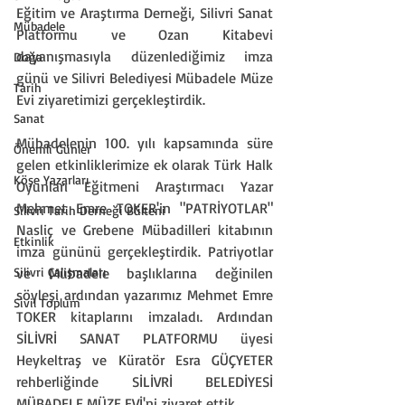
Eğitim ve Araştırma Derneği, Silivri Sanat 
Mübadele
Platformu ve Ozan Kitabevi 
dayanışmasıyla düzenlediğimiz imza 
Doğa
günü ve Silivri Belediyesi Mübadele Müze 
Tarih
Evi ziyaretimizi gerçekleştirdik.
Sanat
Mübadelenin 100. yılı kapsamında süre 
Önemli Günler
gelen etkinliklerimize ek olarak Türk Halk 
Köşe Yazarları
Oyunları Eğitmeni Araştırmacı Yazar 
Mehmet Emre TOKER'in "PATRİYOTLAR" 
Silivri Tarih Derneği Bülteni
Nasliç ve Grebene Mübadilleri kitabının 
Etkinlik
imza gününü gerçekleştirdik. Patriyotlar 
Silivri Çalışmaları
ve Mübadele başlıklarına değinilen 
söyleşi ardından yazarımız Mehmet Emre 
Sivil Toplum
TOKER kitaplarını imzaladı. Ardından 
SİLİVRİ SANAT PLATFORMU üyesi 
Heykeltraş ve Küratör Esra GÜÇYETER 
rehberliğinde SİLİVRİ BELEDİYESİ 
MÜBADELE MÜZE EVİ'ni ziyaret ettik. 