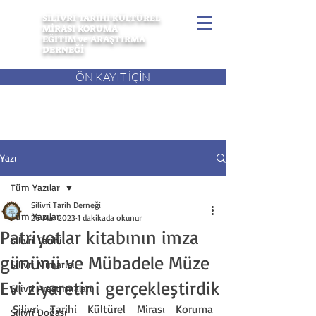
SİLİVRİ TARİHİ KÜLTÜREL
MİRASI KORUMA
EĞİTİM ve ARAŞTIRMA
DERNEĞİ
ÖN KAYIT İÇİN
Yazı
Tüm Yazılar
Silivri Tarih Derneği
Tüm Yazılar
26 Mar 2023
1 dakikada okunur
Patriyotlar kitabının imza
Silivri Tarihi
gününü ve Mübadele Müze
Silivri Mimarisi
Evi ziyaretini gerçekleştirdik
Silivri Araştırmaları
Silivri Tarihi Kültürel Mirası Koruma 
Silivri Doğası