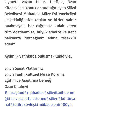
kıymetli yazarı Hulusi Üstün'e, Ozan 
Kitabevi'ne, konuklarımızı ağırlayan Silivri 
Belediyesi Mübadele Müze Evi emekçileri 
ile etkinliğimize katılan ve bizleri yalnız 
bırakmayan, her çağrımıza kulak veren 
tüm dostlarımıza, büyüklerimize ve Kent 
halkımıza derneğimiz adına teşekkür 
ederiz.
Aydınlık yarınlarda buluşmak ümidiyle..
Silivri Sanat Platformu
Silivri Tarihi Kültürel Mirası Koruma 
Eğitim ve Araştırma Derneği
Ozan Kitabevi
#imzagünü
#mübadele
#silivritarihderne
ği
#silivrisanatplatformu
#silivri
#kültürsa
nat
#tarih
#söyleşi
#mübadelenin100yılı