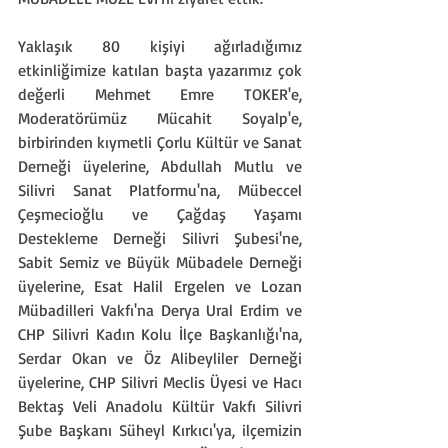
Yaklaşık 80 kişiyi ağırladığımız 
etkinliğimize katılan başta yazarımız çok 
değerli Mehmet Emre TOKER'e, 
Moderatörümüz Mücahit Soyalp'e, 
birbirinden kıymetli Çorlu Kültür ve Sanat 
Derneği üyelerine, Abdullah Mutlu ve 
Silivri Sanat Platformu'na, Mübeccel 
Çeşmecioğlu ve Çağdaş Yaşamı 
Destekleme Derneği Silivri Şubesi'ne, 
Sabit Semiz ve Büyük Mübadele Derneği 
üyelerine, Esat Halil Ergelen ve Lozan 
Mübadilleri Vakfı'na Derya Ural Erdim ve 
CHP Silivri Kadın Kolu İlçe Başkanlığı'na, 
Serdar Okan ve Öz Alibeyliler Derneği 
üyelerine, CHP Silivri Meclis Üyesi ve Hacı 
Bektaş Veli Anadolu Kültür Vakfı Silivri 
Şube Başkanı Süheyl Kırkıcı'ya, ilçemizin 