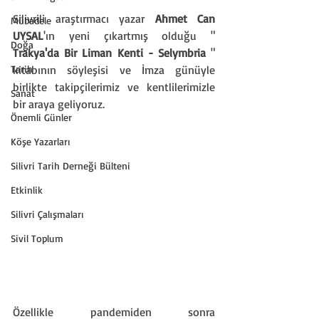
Silivrili araştırmacı yazar 
Ahmet Can 
Mübadele
UYSAL
'ın yeni çıkartmış olduğu " 
Doğa
Trakya'da Bir Liman Kenti - Selymbria
 " 
Tarih
kitabının söyleşisi ve İmza günüyle 
birlikte takipçilerimiz ve kentlilerimizle 
Sanat
bir araya geliyoruz.
Önemli Günler
Köşe Yazarları
Silivri Tarih Derneği Bülteni
Etkinlik
Silivri Çalışmaları
Sivil Toplum
Özellikle pandemiden sonra 