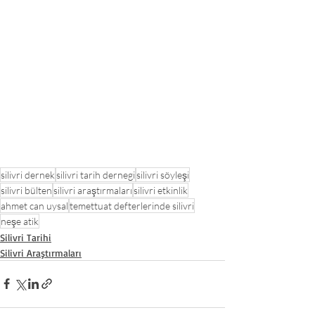
silivri dernek
silivri tarih dernegi
silivri söyleşi
silivri bülten
silivri araştırmaları
silivri etkinlik
ahmet can uysal
temettuat defterlerinde silivri
neşe atik
Silivri Tarihi
Silivri Araştırmaları