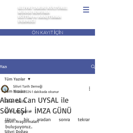
SİLİVRİ TARİHİ KÜLTÜREL
MİRASI KORUMA
EĞİTİM ve ARAŞTIRMA
DERNEĞİ
ÖN KAYIT İÇİN
Yazı
Tüm Yazılar
Silivri Tarih Derneği
Tüm Yazılar
13 Oca 2024
1 dakikada okunur
Ahmet Can UYSAL ile
Silivri Tarihi
SÖYLEŞİ - İMZA GÜNÜ
Silivri Mimarisi
Uzun bir aradan sonra tekrar 
Silivri Araştırmaları
buluşuyoruz..
Silivri Doğası