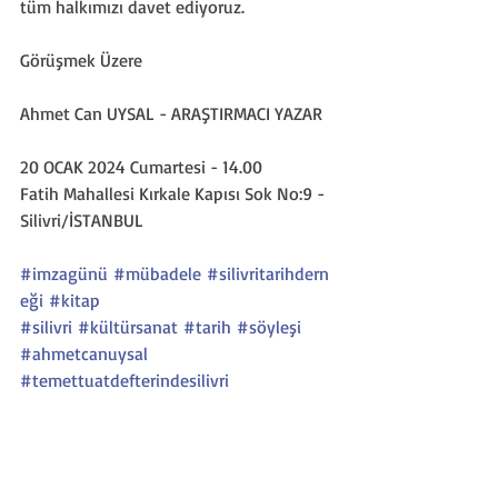
tüm halkımızı davet ediyoruz.
Görüşmek Üzere
Ahmet Can UYSAL - ARAŞTIRMACI YAZAR 
20 OCAK 2024 Cumartesi - 14.00
Fatih Mahallesi Kırkale Kapısı Sok No:9 - 
Silivri/İSTANBUL
#imzagünü
#mübadele
#silivritarihdern
eği
#kitap
#silivri
#kültürsanat
#tarih
#söyleşi
#ahmetcanuysal
#temettuatdefterindesilivri