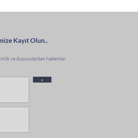
mize Kayıt Olun..
tkinlik ve duyurulardan haberdar
>