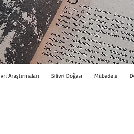
ivri Araştırmaları
Silivri Doğası
Mübadele
D
Etkinlik
Silivri Çalışmaları
Sivil Toplum