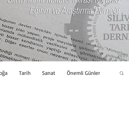
oğa
Tarih
Sanat
Önemli Günler