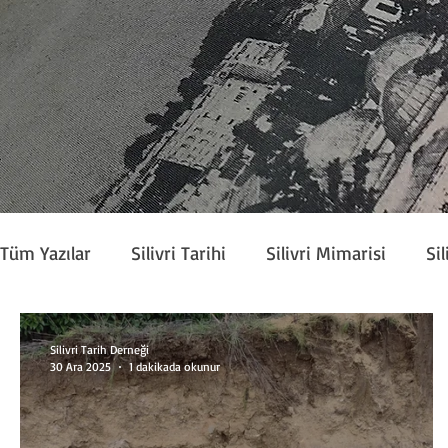
Tüm Yazılar
Silivri Tarihi
Silivri Mimarisi
Sil
Köşe Yazarları
Silivri Tarih Derneği Bülteni
Silivri Tarih Derneği
30 Ara 2025
1 dakikada okunur