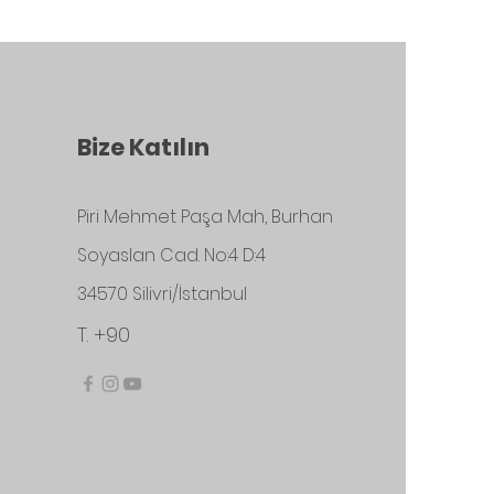
Bize Katılın
Piri Mehmet Paşa Mah, Burhan
Soyaslan Cad. No:4 D:4
34570 Silivri/İstanbul
T. +90