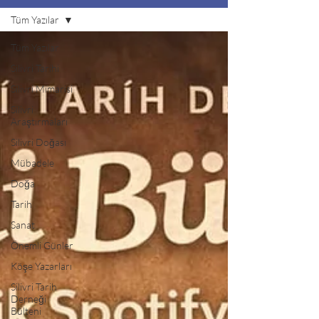
Tüm Yazılar
Tüm Yazılar
Silivri Tarihi
Silivri Mimarisi
Silivri
Araştırmaları
Silivri Doğası
Mübadele
Doğa
Tarih
Sanat
Önemli Günler
Köşe Yazarları
Silivri Tarih
Derneği
Bülteni