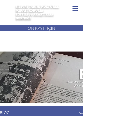
SİLİVRİ TARİHİ KÜLTÜREL
MİRASI KORUMA
EĞİTİM ve ARAŞTIRMA
DERNEĞİ
ÖN KAYIT İÇİN
BLOG