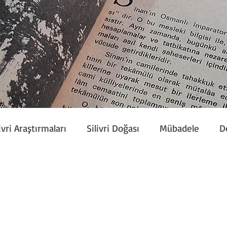
ivri Araştırmaları
Silivri Doğası
Mübadele
D
Etkinlik
Silivri Çalışmaları
Sivil Toplum