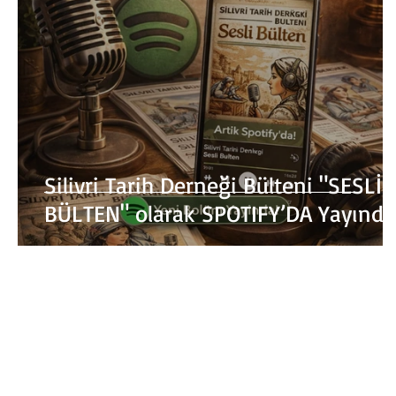
Silivri Tarih Derneği Bülteni "SESLİ
BÜLTEN" olarak SPOTIFY’DA Yayında