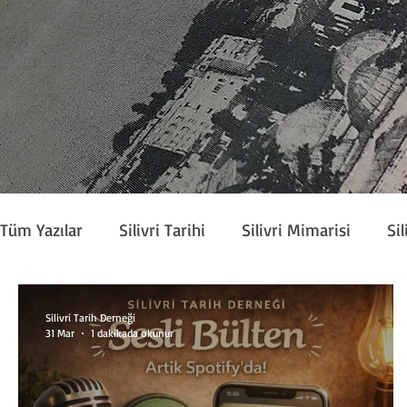
Tüm Yazılar
Silivri Tarihi
Silivri Mimarisi
Sil
Köşe Yazarları
Silivri Tarih Derneği Bülteni
Silivri Tarih Derneği
31 Mar
1 dakikada okunur