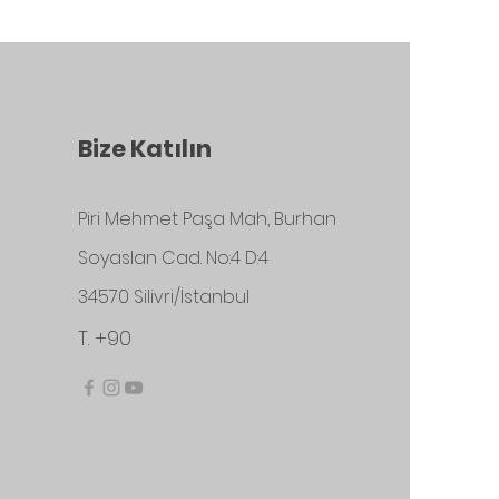
Bize Katılın
Piri Mehmet Paşa Mah, Burhan
Soyaslan Cad. No:4 D:4
34570 Silivri/İstanbul
T. +90