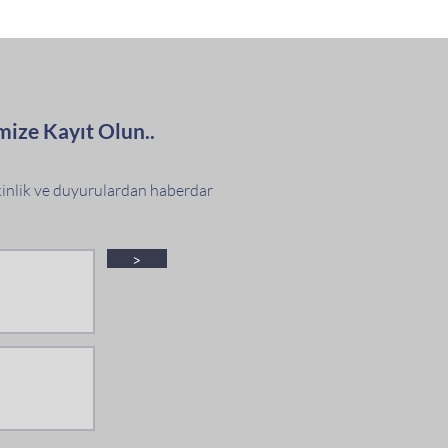
mize Kayıt Olun..
tkinlik ve duyurulardan haberdar
>