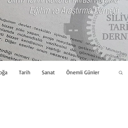
oğa
Tarih
Sanat
Önemli Günler