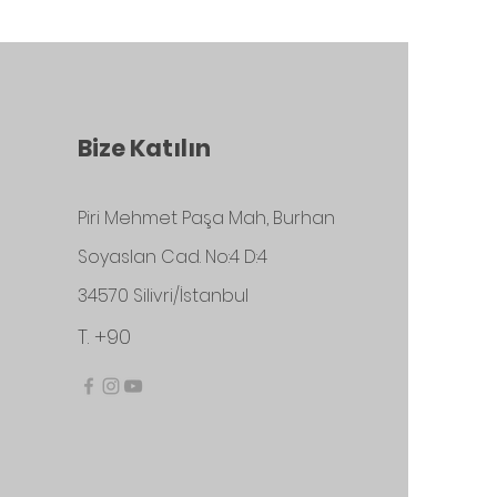
Bize Katılın
Piri Mehmet Paşa Mah, Burhan
Soyaslan Cad. No:4 D:4
34570 Silivri/İstanbul
T. +90