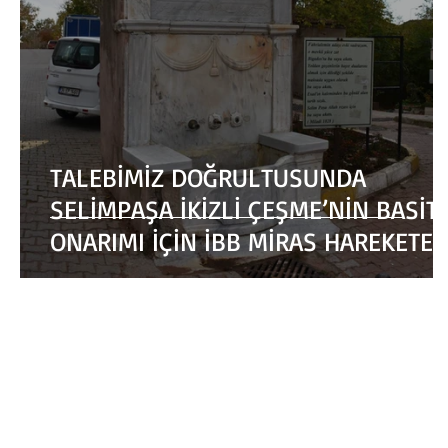
TALEBİMİZ DOĞRULTUSUNDA
SELİMPAŞA İKİZLİ ÇEŞME’NİN BASİT
ONARIMI İÇİN İBB MİRAS HAREKETE
GEÇİYOR