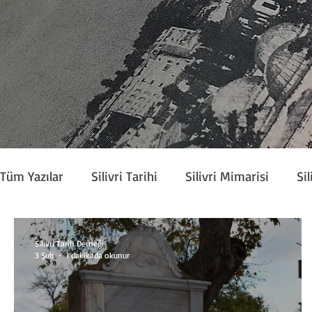
Tüm Yazılar
Silivri Tarihi
Silivri Mimarisi
Sil
Köşe Yazarları
Silivri Tarih Derneği Bülteni
Silivri Tarih Derneği
3 Şub
1 dakikada okunur