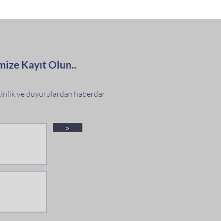
mize Kayıt Olun..
tkinlik ve duyurulardan haberdar
>