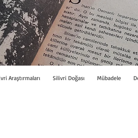
ivri Araştırmaları
Silivri Doğası
Mübadele
D
Etkinlik
Silivri Çalışmaları
Sivil Toplum