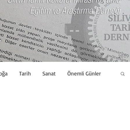
oğa
Tarih
Sanat
Önemli Günler