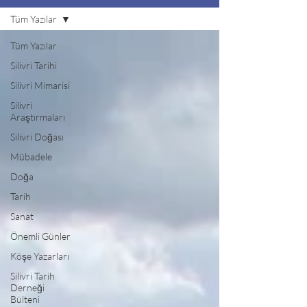
Tüm Yazılar
Tüm Yazılar
Silivri Tarihi
Silivri Mimarisi
Silivri
Araştırmaları
Silivri Doğası
Mübadele
Doğa
Tarih
Sanat
Önemli Günler
Köşe Yazarları
Silivri Tarih
Derneği
Bülteni