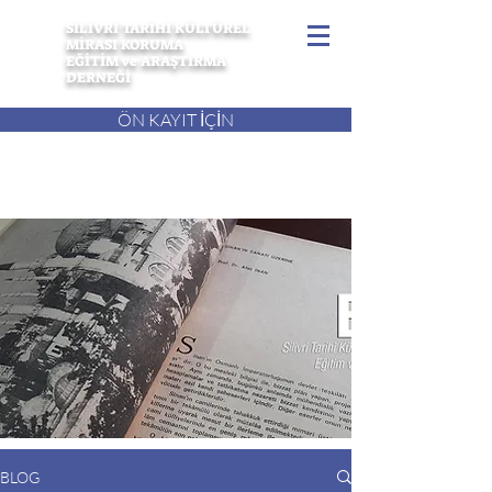
SİLİVRİ TARİHİ KÜLTÜREL
MİRASI KORUMA
EĞİTİM ve ARAŞTIRMA
DERNEĞİ
ÖN KAYIT İÇİN
BLOG