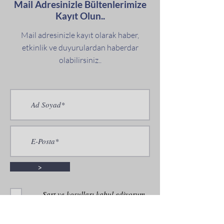
Mail Adresinizle Bültenlerimize
Kayıt Olun..
Mail adresinizle kayıt olarak haber,
etkinlik ve duyurulardan haberdar
olabilirsiniz..
>
Şart ve koşulları kabul ediyorum