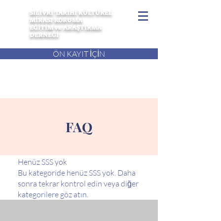
SİLİVRİ TARİHİ KÜLTÜREL
MİRASI KORUMA
EĞİTİM ve ARAŞTIRMA
DERNEĞİ
ÖN KAYIT İÇİN
FAQ
Henüz SSS yok
Bu kategoride henüz SSS yok. Daha
sonra tekrar kontrol edin veya diğer
kategorilere göz atın.