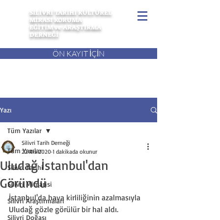
SİLİVRİ TARİHİ KÜLTÜREL
MİRASI KORUMA
EĞİTİM ve ARAŞTIRMA
DERNEĞİ
ÖN KAYIT İÇİN
Yazı
Tüm Yazılar
Silivri Tarih Derneği
Tüm Yazılar
22 Nis 2020
1 dakikada okunur
Uludağ İstanbul'dan
Silivri Tarihi
Göründü
Silivri Mimarisi
İstanbul'da hava kirliliğinin azalmasıyla 
Silivri Araştırmaları
Uludağ gözle görülür bir hal aldı.
Silivri Doğası