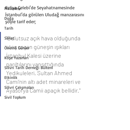
Evliya Çelebi'de Seyahatnamesinde 
Mübadele
İstanbul'da görülen Uludağ manzarasını 
Doğa
şöyle tarif eder;
Tarih
"Bulutsuz açık hava olduğunda 
Sanat
ateş saçan güneşin ışıkları 
Önemli Günler
İstanbul Kalesi üzerine 
Köşe Yazarları
parıltılarını yansıttığında 
Silivri Tarih Derneği Bülteni
Yedikuleleri, Sultan Ahmed 
Etkinlik
Cami’nin altı adet minareleri ve 
Silivri Çalışmaları
Ayasofya Camii apaçık bellidir."
Sivil Toplum