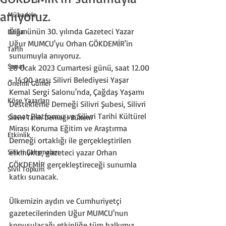
anıyoruz.
Mübadele
Ölümünün 30. yılında Gazeteci Yazar 
Doğa
Uğur MUMCU'yu Orhan GÖKDEMİR'in 
Tarih
sunumuyla anıyoruz.
Sanat
28 Ocak 2023 Cumartesi günü, saat 12.00 
- 14:00 arası Silivri Belediyesi Yaşar 
Önemli Günler
Kemal Sergi Salonu'nda, Çağdaş Yaşamı 
Köşe Yazarları
Destekleme Derneği Silivri Şubesi, Silivri 
Sanat Platformu ve Silivri Tarihi Kültürel 
Silivri Tarih Derneği Bülteni
Mirası Koruma Eğitim ve Araştırma 
Etkinlik
Derneği ortaklığı ile gerçekleştirilen 
Silivri Çalışmaları
etkinlikte, gazeteci yazar Orhan 
GÖKDEMİR gerçekleştireceği sunumla 
Sivil Toplum
katkı sunacak.
Ülkemizin aydın ve Cumhuriyetçi 
gazetecilerinden Uğur MUMCU'nun 
konuşulacağı etkinliğe tüm halkımız 