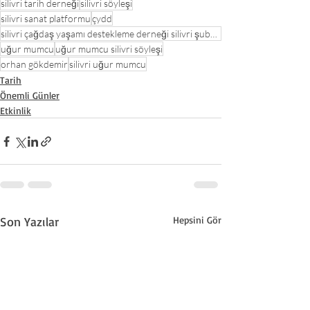
silivri tarih derneği
silivri söyleşi
silivri sanat platformu
çydd
silivri çağdaş yaşamı destekleme derneği silivri şubesi
uğur mumcu
uğur mumcu silivri söyleşi
orhan gökdemir
silivri uğur mumcu
Tarih
Önemli Günler
Etkinlik
Son Yazılar
Hepsini Gör