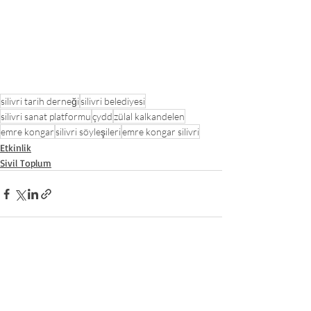
silivri tarih derneği
silivri belediyesi
silivri sanat platformu
çydd
zülal kalkandelen
emre kongar
silivri söyleşileri
emre kongar silivri
Etkinlik
Sivil Toplum
Son Yazılar
Hepsini Gör