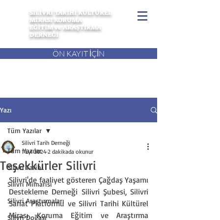
SİLİVRİ TARİHİ KÜLTÜREL
MİRASI KORUMA
EĞİTİM ve ARAŞTIRMA
DERNEĞİ
ÖN KAYIT İÇİN
Yazı
Tüm Yazılar
Silivri Tarih Derneği
Tüm Yazılar
1 Eyl 2024
2 dakikada okunur
Teşekkürler Silivri
Silivri Tarihi
Silivri'de faaliyet gösteren Çağdaş Yaşamı 
Silivri Mimarisi
Destekleme Derneği Silivri Şubesi, Silivri 
Silivri Araştırmaları
Sanat Platformu ve Silivri Tarihi Kültürel 
Mirası Koruma Eğitim ve Araştırma 
Silivri Doğası