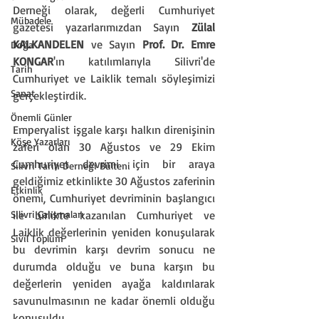
Derneği olarak, değerli Cumhuriyet 
Mübadele
gazetesi yazarlarımızdan Sayın 
Zülal 
KALKANDELEN
 ve Sayın 
Prof. Dr. Emre 
Doğa
KONGAR
'ın katılımlarıyla Silivri'de 
Tarih
Cumhuriyet ve Laiklik temalı söyleşimizi 
Sanat
gerçekleştirdik.
Önemli Günler
Emperyalist işgale karşı halkın direnişinin 
Köşe Yazarları
zaferi olan 30 Ağustos ve 29 Ekim 
Cumhuriyet devrimi için bir araya 
Silivri Tarih Derneği Bülteni
geldiğimiz etkinlikte 30 Ağustos zaferinin 
Etkinlik
önemi, Cumhuriyet devriminin başlangıcı 
Silivri Çalışmaları
ile birlikte kazanılan Cumhuriyet ve 
Laiklik değerlerinin yeniden konuşularak 
Sivil Toplum
bu devrimin karşı devrim sonucu ne 
durumda olduğu ve buna karşın bu 
değerlerin yeniden ayağa kaldırılarak 
savunulmasının ne kadar önemli olduğu 
konuşuldu.