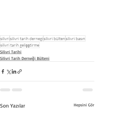
silivri
silivri tarih dernegi
silivri bülten
silivri basın
silivri tarih gelişştirme
Silivri Tarihi
Silivri Tarih Derneği Bülteni
Son Yazılar
Hepsini Gör