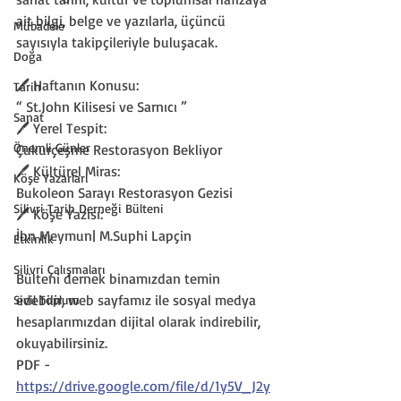
ait bilgi, belge ve yazılarla, üçüncü 
Mübadele
sayısıyla takipçileriyle buluşacak.
Doğa
🖊 Haftanın Konusu:
Tarih
“ St.John Kilisesi ve Sarnıcı ”
Sanat
🖊 Yerel Tespit:
Önemli Günler
Çukurçeşme Restorasyon Bekliyor
🖊 Kültürel Miras:
Köşe Yazarları
Bukoleon Sarayı Restorasyon Gezisi
Silivri Tarih Derneği Bülteni
🖊 Köşe Yazısı:
İbn Meymun| M.Suphi Lapçin
Etkinlik
Silivri Çalışmaları
Bülteni dernek binamızdan temin 
edebilir, web sayfamız ile sosyal medya 
Sivil Toplum
hesaplarımızdan dijital olarak indirebilir, 
okuyabilirsiniz.
PDF - 
https://drive.google.com/file/d/1y5V_J2y