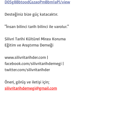
D05g8BbtoodGszaoPmBbm1aPl/view
Desteğiniz bize güç katacaktır.
"İnsan bilinci tarih bilinci ile varolur."
Silivri Tarihi Kültürel Mirası Koruma 
Eğitim ve Araştırma Derneği
www.silivritarihder.com | 
facebook.com/silivritarihdernegi | 
twitter.com/silivritarihder
Öneri, görüş ve iletişi için; 
silivritarihdernegi@gmail.com