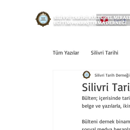
SİLİVRİ TARİHİ KÜLTÜREL MİRA
Giriş
EĞİTİM ve ARAŞTIRMA DERNEĞİ
Tüm Yazılar
Silivri Tarihi
Doğa
Tarih
Sanat
Silivri Tarih Derneği
Silivri Ta
Bülten; içerisinde tar
Etkinlik
Silivri Çalışmala
belge ve yazılarla, iki
Bülteni dernek binamı
sosyal medya hesapları