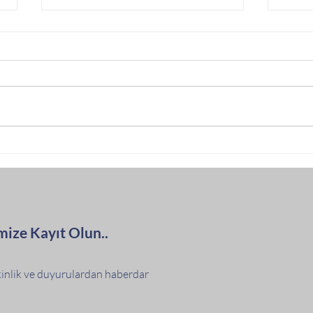
SİLİVRİ TARİH DERNEĞİ
TALE
BÜLTENİ – SAYI 6 YAYINDA
SELİ
BASİ
HARE
mize Kayıt Olun..
tkinlik ve duyurulardan haberdar