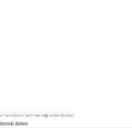
ivri tarihi
silivri tarih derneği bülteni
bülten
h Derneği Bülteni