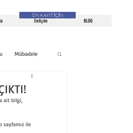
ÖN KAYIT İÇİN
da
İletişim
BLOG
sı
Mübadele
erneği Bülteni
ÇIKTI!
 ait bilgi, 
b sayfamız ile 