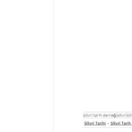
silivri tarih derneği
silivri
sil
Silivri Tarihi
Silivri Tari