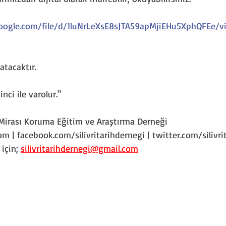
google.com/file/d/1luNrLeXsE8sJTA59apMjiEHu5XphQFEe/v
atacaktır.
inci ile varolur."
el Mirası Koruma Eğitim ve Araştırma Derneği
om | facebook.com/silivritarihdernegi | twitter.com/silivri
için; 
silivritarihdernegi@gmail.com