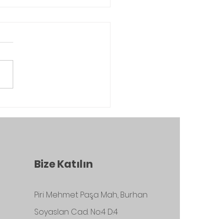
BİMİZ DOĞRULTUSUNDA
MPAŞA İKİZLİ ÇEŞME’NİN
T ONARIMI İÇİN İBB MİRAS
KETE GEÇİYOR
Bize Katılın
Piri Mehmet Paşa Mah, Burhan
Soyaslan Cad. No:4 D:4