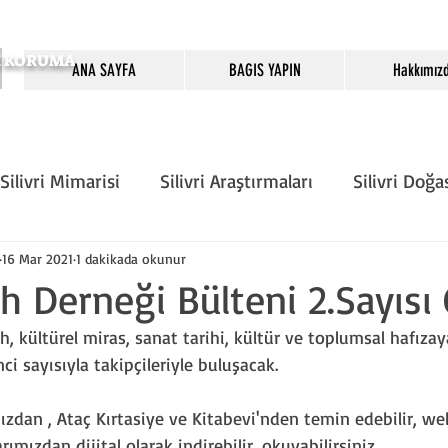
SI KORUMA
ANA SAYFA
BAGIS YAPIN
Hakkımız
Silivri Mimarisi
Silivri Araştırmaları
Silivri Doğa
Önemli Günler
Köşe Yazarları
Silivri Tarih D
16 Mar 2021
1 dakikada okunur
rih Derneği Bülteni 2.Sayısı 
ih, kültürel miras, sanat tarihi, kültür ve toplumsal hafızaya
rı
Sivil Toplum
nci sayısıyla takipçileriyle buluşacak.
zdan , Ataç Kırtasiye ve Kitabevi'nden temin edebilir, we
mızdan dijital olarak indirebilir, okuyabilirsiniz.