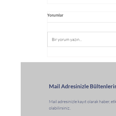
Yorumlar
Bir yorum yazın...
Silivri Tarih Derneği Bülteni
"SESLİ BÜLTEN" olarak
SPOTIFY’DA Yayında
Mail Adresinizle Bültenleri
Mail adresinizle kayıt olarak haber, e
olabilirsiniz..