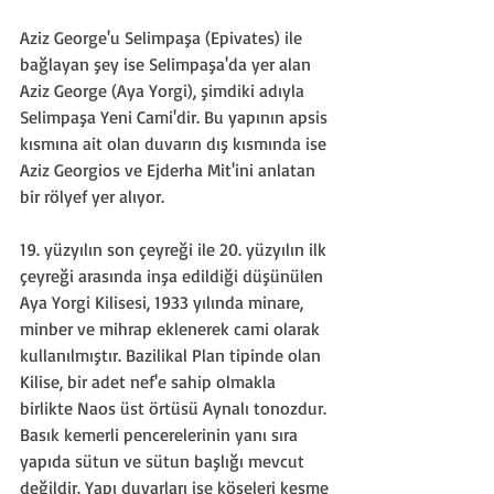
Aziz George'u Selimpaşa (Epivates) ile 
bağlayan şey ise Selimpaşa'da yer alan 
Aziz George (Aya Yorgi), şimdiki adıyla 
Selimpaşa Yeni Cami'dir. Bu yapının apsis 
kısmına ait olan duvarın dış kısmında ise 
Aziz Georgios ve Ejderha Mit'ini anlatan 
bir rölyef yer alıyor. 
19. yüzyılın son çeyreği ile 20. yüzyılın ilk 
çeyreği arasında inşa edildiği düşünülen 
Aya Yorgi Kilisesi, 1933 yılında minare, 
minber ve mihrap eklenerek cami olarak 
kullanılmıştır. Bazilikal Plan tipinde olan 
Kilise, bir adet nef'e sahip olmakla 
birlikte Naos üst örtüsü Aynalı tonozdur. 
Basık kemerli pencerelerinin yanı sıra 
yapıda sütun ve sütun başlığı mevcut 
değildir. Yapı duvarları ise köşeleri kesme 