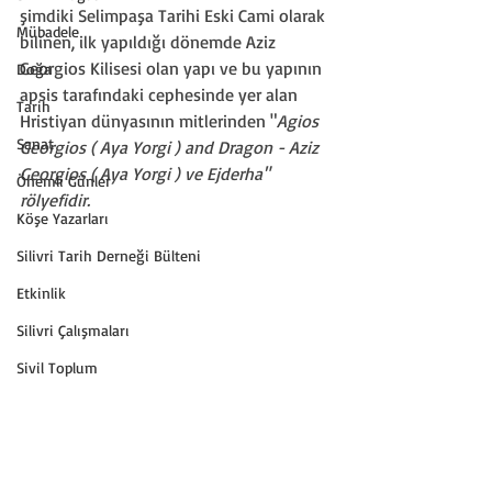
şimdiki Selimpaşa Tarihi Eski Cami olarak 
Mübadele
bilinen, ilk yapıldığı dönemde Aziz 
Georgios Kilisesi olan yapı ve bu yapının 
Doğa
apsis tarafındaki cephesinde yer alan 
Tarih
Hristiyan dünyasının mitlerinden "
Agios 
Sanat
Georgios ( Aya Yorgi ) and Dragon - Aziz 
Georgios ( Aya Yorgi ) ve Ejderha" 
Önemli Günler
rölyefidir.
Köşe Yazarları
Silivri Tarih Derneği Bülteni
Etkinlik
Silivri Çalışmaları
Sivil Toplum