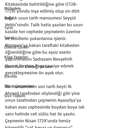
Kitabesinde belirtildiğine göre (1728-
Mübadele
1729) yılında inşa edilmiş olup on dört 
kıtalık uzun tarih manzumesi Seyyid 
Doğa
Vehbi’nindir. Talik hatla yazılan bu uzun 
Tarih
kaside her cephede çeşmelerin üzerine 
Sanat
ve sebillerin yukarılarına işlenir. 
Marmara’ya bakan taraftaki kitabeden 
Önemli Günler
öğrenildiğine göre bu eşsiz eserin 
Köşe Yazarları
yaptırılmasını Sadrazam Nevşehirli 
Damat İbrahim Paşa tavsiye ederek 
Silivri Tarih Derneği Bülteni
gerçekleşmesine ön ayak olur.
Etkinlik
Silivri Çalışmaları
Bu manzumenin son tarih beyti III. 
Ahmed tarafından söylendiği gibi yine 
Sivil Toplum
onun tarafından çeşmenin Ayasofya’ya 
bakan esas cephesinde boydan boya tek 
satır halinde celi sülüs hat ile yazılır. 
Çeşmenin Nisan 1729’unda henüz 
bitmediği “saf, beyaz ve damarsız” 