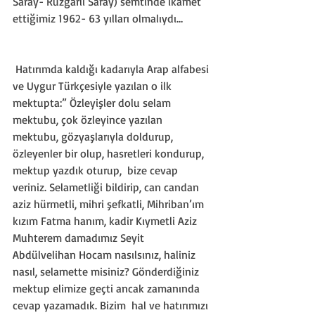
Saray- Rüzgarlı Saray) semtinde ikamet 
ettiğimiz 1962- 63 yılları olmalıydı…
 Hatırımda kaldığı kadarıyla Arap alfabesi 
ve Uygur Türkçesiyle yazılan o ilk 
mektupta:” Özleyişler dolu selam 
mektubu, çok özleyince yazılan 
mektubu, gözyaşlarıyla doldurup, 
özleyenler bir olup, hasretleri kondurup, 
mektup yazdık oturup,  bize cevap 
veriniz. Selametliği bildirip, can candan 
aziz hürmetli, mihri şefkatli, Mihriban’ım 
kızım Fatma hanım, kadir Kıymetli Aziz 
Muhterem damadımız Seyit 
Abdülvelihan Hocam nasılsınız, haliniz 
nasıl, selamette misiniz? Gönderdiğiniz 
mektup elimize geçti ancak zamanında 
cevap yazamadık. Bizim  hal ve hatırımızı 