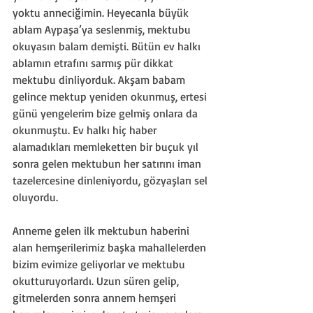
yoktu anneciğimin. Heyecanla büyük 
ablam Aypaşa’ya seslenmiş, mektubu 
okuyasın balam demişti. Bütün ev halkı 
ablamın etrafını sarmış pür dikkat 
mektubu dinliyorduk. Akşam babam 
gelince mektup yeniden okunmuş, ertesi 
günü yengelerim bize gelmiş onlara da 
okunmuştu. Ev halkı hiç haber 
alamadıkları memleketten bir buçuk yıl 
sonra gelen mektubun her satırını iman 
tazelercesine dinleniyordu, gözyaşları sel 
oluyordu. 
Anneme gelen ilk mektubun haberini 
alan hemşerilerimiz başka mahallelerden 
bizim evimize geliyorlar ve mektubu 
okutturuyorlardı. Uzun süren gelip, 
gitmelerden sonra annem hemşeri 