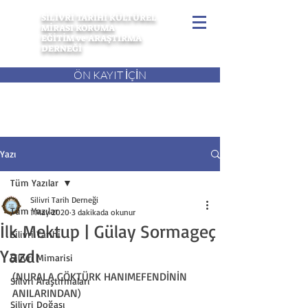
SİLİVRİ TARİHİ KÜLTÜREL
MİRASI KORUMA
EĞİTİM ve ARAŞTIRMA
DERNEĞİ
ÖN KAYIT İÇİN
Yazı
Tüm Yazılar
Silivri Tarih Derneği
Tüm Yazılar
1 May 2020
3 dakikada okunur
İlk Mektup | Gülay Sormageç
Silivri Tarihi
Yazdı
Silivri Mimarisi
(NURALA GÖKTÜRK HANIMEFENDİNİN 
Silivri Araştırmaları
ANILARINDAN)
Silivri Doğası