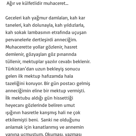
 Ağır ve külfetlidir muhaceret… 
Geceleri kah yağmur damlaları, kah kar 
taneleri, kah dolunayla, kah yıldızlarla, 
kah sokak lambasının etrafında uçuşan 
pervanelerle dertleşirdi anneciğim. 
Muhacerette yollar gözlenir, hasret 
demlenir, gözyaşları göz pınarında 
tüllenir, mektuplar yazılır cevabı beklenir. 
Türkistan’dan uzun bekleyiş sonucu 
gelen ilk mektup hafızamda hala 
tazeliğini koruyor. Bir gün postacı gelmiş 
anneciğimin eline bir mektup vermişti. 
İlk mektubu aldığı gün hissettiği 
heyecanı gözlerinde beliren umut 
ışığının hasretle karışmış hali ne çok 
etkilemişti beni.  Sanki ne olduğunu 
anlamak için kanatlanmış ve annemin 
yanına uçmuştum. Okuması, yazması 