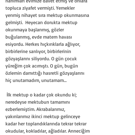
hanımları evimize davet etmiş ve onlara 
topluca ziyafet vermişti. Yemekler 
yenmiş nihayet sıra mektup okunmasına 
gelmişti.  Heyecan dorukta mektup 
okunmaya başlanmış, gözler 
buğulanmış, evde matem havası 
esiyordu. Herkes hıçkırıklarla ağlıyor, 
birbirlerine sarılıyor, birbirlerinin 
gözyaşlarını siliyordu. O gün çocuk 
yüreğim çok acımıştı. O gün, bugün 
özlemin damıttığı hasretli gözyaşlarını 
hiç unutamadım, unutamam…
 İlk mektup o kadar çok okundu ki; 
neredeyse mektubun tamamını 
ezberlemiştim. Akrabalarımız, 
yakınlarımız ikinci mektup gelinceye 
kadar her toplandıklarında tekrar tekrar 
okudular, kokladılar, ağladılar. Anneciğim 