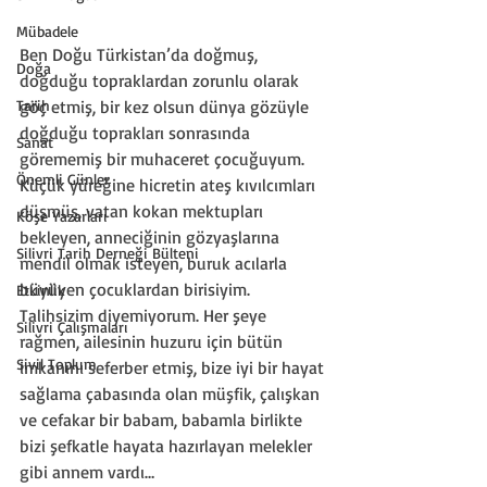
Mübadele
Ben Doğu Türkistan’da doğmuş, 
Doğa
doğduğu topraklardan zorunlu olarak 
Tarih
göç etmiş, bir kez olsun dünya gözüyle 
doğduğu toprakları sonrasında 
Sanat
görememiş bir muhaceret çocuğuyum. 
Önemli Günler
Küçük yüreğine hicretin ateş kıvılcımları 
düşmüş, vatan kokan mektupları 
Köşe Yazarları
bekleyen, anneciğinin gözyaşlarına 
Silivri Tarih Derneği Bülteni
mendil olmak isteyen, buruk acılarla 
büyüyen çocuklardan birisiyim. 
Etkinlik
Talihsizim diyemiyorum. Her şeye 
Silivri Çalışmaları
rağmen, ailesinin huzuru için bütün 
Sivil Toplum
imkanını seferber etmiş, bize iyi bir hayat 
sağlama çabasında olan müşfik, çalışkan 
ve cefakar bir babam, babamla birlikte 
bizi şefkatle hayata hazırlayan melekler 
gibi annem vardı… 