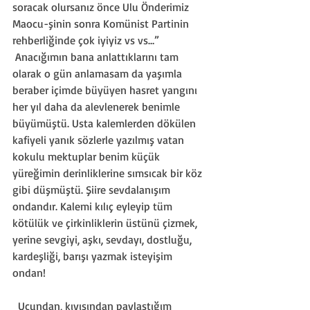
soracak olursanız önce Ulu Önderimiz 
Maocu-şinin sonra Komünist Partinin 
rehberliğinde çok iyiyiz vs vs…”
 Anacığımın bana anlattıklarını tam 
olarak o gün anlamasam da yaşımla 
beraber içimde büyüyen hasret yangını 
her yıl daha da alevlenerek benimle 
büyümüştü. Usta kalemlerden dökülen 
kafiyeli yanık sözlerle yazılmış vatan 
kokulu mektuplar benim küçük 
yüreğimin derinliklerine sımsıcak bir köz 
gibi düşmüştü. Şiire sevdalanışım 
ondandır. Kalemi kılıç eyleyip tüm 
kötülük ve çirkinliklerin üstünü çizmek, 
yerine sevgiyi, aşkı, sevdayı, dostluğu, 
kardeşliği, barışı yazmak isteyişim 
ondan! 
  Ucundan, kıyısından paylaştığım 