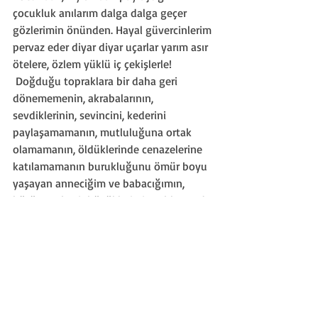
çocukluk anılarım dalga dalga geçer 
gözlerimin önünden. Hayal güvercinlerim 
pervaz eder diyar diyar uçarlar yarım asır 
ötelere, özlem yüklü iç çekişlerle!
 Doğduğu topraklara bir daha geri 
dönememenin, akrabalarının, 
sevdiklerinin, sevincini, kederini 
paylaşamamanın, mutluluğuna ortak 
olamamanın, öldüklerinde cenazelerine 
katılamamanın burukluğunu ömür boyu 
yaşayan anneciğim ve babacığımın, 
bütün muhacir büyüklerimin ruhları şad 
olsun, kabirleri nur dolsun.
Tanrı Dağlarından, Erciyes’in eteklerine 
sökün eden hüzünlerin, gözyaşlarının, 
vatan kokan mektupların sıcaklığında 
sizleri yad ediyoruz!