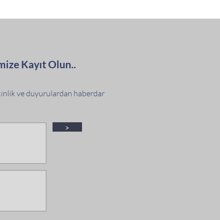
mize Kayıt Olun..
tkinlik ve duyurulardan haberdar
>