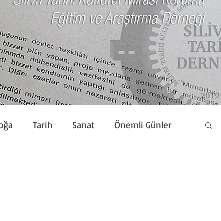
oğa
Tarih
Sanat
Önemli Günler