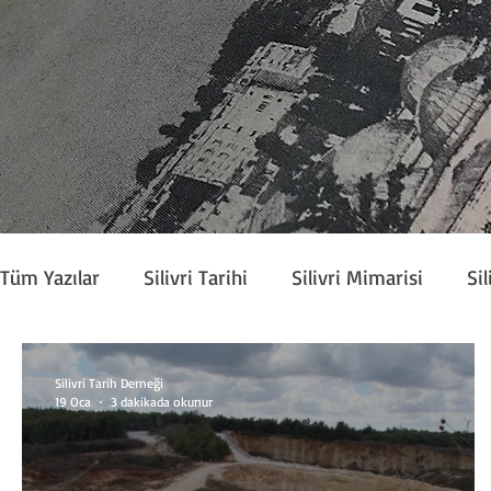
Tüm Yazılar
Silivri Tarihi
Silivri Mimarisi
Sil
Köşe Yazarları
Silivri Tarih Derneği Bülteni
Silivri Tarih Derneği
19 Oca
3 dakikada okunur