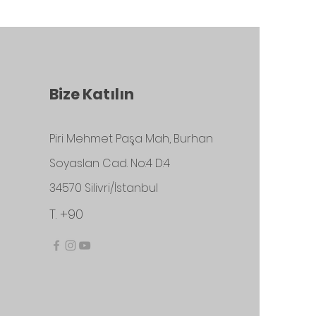
Bize Katılın
Piri Mehmet Paşa Mah, Burhan
Soyaslan Cad. No:4 D:4
34570 Silivri/İstanbul
T. +90