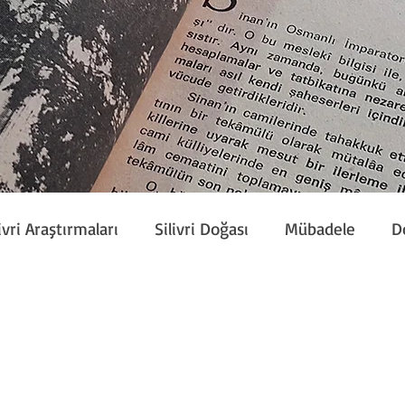
ivri Araştırmaları
Silivri Doğası
Mübadele
D
Etkinlik
Silivri Çalışmaları
Sivil Toplum