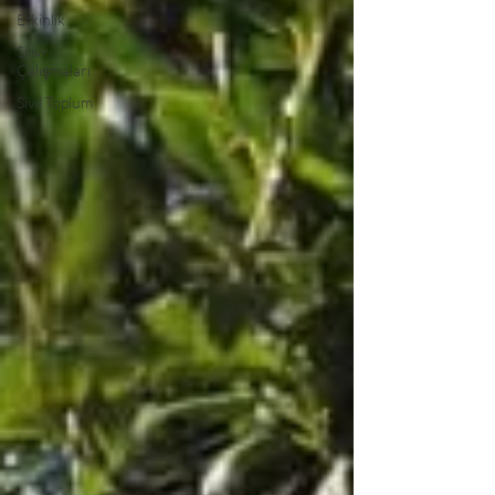
Etkinlik
Silivri
Çalışmaları
Sivil Toplum