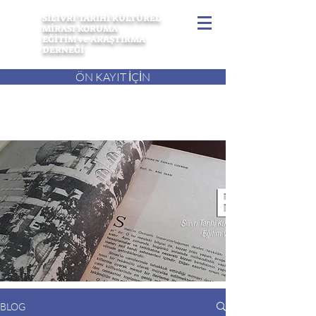
SİLİVRİ TARİHİ KÜLTÜREL
MİRASI KORUMA
EĞİTİM ve ARAŞTIRMA
DERNEĞİ
ÖN KAYIT İÇİN
BLOG