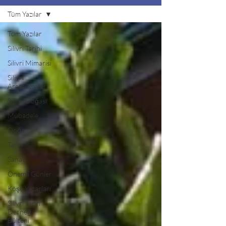
Tüm Yazılar
Tüm Yazılar
Silivri Tarihi
Silivri Mimarisi
Silivri
Araştırmaları
Silivri Doğası
Mübadele
Doğa
Tarih
Sanat
Önemli Günler
Köşe Yazarları
Silivri Tarih
Derneği
Bülteni