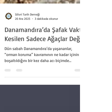
Silivri Tarih Derneği
20 Ara 2025
3 dakikada okunur
Danamandıra’da Şafak Vakti
Kesilen Sadece Ağaçlar Değil
Dün sabah Danamandıra’da yaşananlar,
“orman koruma” kavramının ne kadar içinin
boşaltıldığını bir kez daha acı biçimde
gösterdi. Köylüden aldığımız bilgiler
neticesinde Silivri Orman İşletme Şefliği, iki
ayrı taş ocağının genişletilmesi amacıyla biri
yaklaşık 40 dönüm, diğeri 70 dönüm olmak
üzere iki farklı ormanlık alanda eş zamanlı
ağaç kesimine başladı.