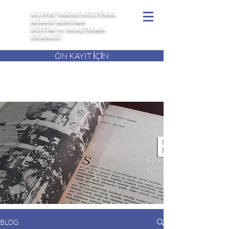
SİLİVRİ TARİHİ KÜLTÜREL
MİRASI KORUMA
EĞİTİM ve ARAŞTIRMA
DERNEĞİ
ÖN KAYIT İÇİN
BLOG