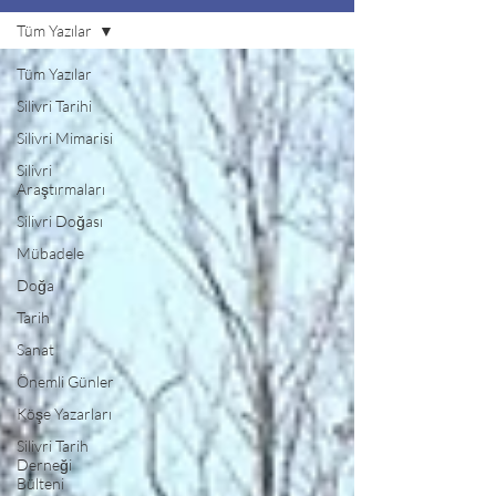
Tüm Yazılar
Tüm Yazılar
Silivri Tarihi
Silivri Mimarisi
Silivri
Araştırmaları
Silivri Doğası
Mübadele
Doğa
Tarih
Sanat
Önemli Günler
Köşe Yazarları
Silivri Tarih
Derneği
Bülteni