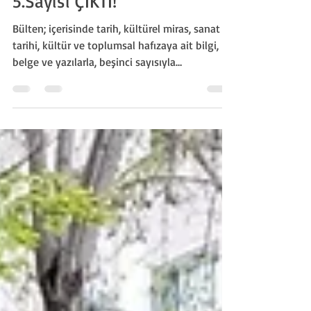
13 Ara 2025
1 dakikada okunur
Silivri Tarih Derneği Bülteni
5.Sayısı ÇIKTI!
Bülten; içerisinde tarih, kültürel miras, sanat
tarihi, kültür ve toplumsal hafızaya ait bilgi,
belge ve yazılarla, beşinci sayısıyla
takipçileriyle buluşacak. Bu sayıda 12 sayfalık
Danamandıra Özel Dosyası takipçilerimiz ve
okurlarımızla buluşacak.