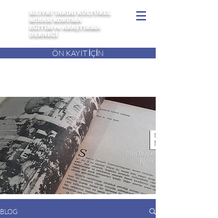
SİLİVRİ TARİHİ KÜLTÜREL
MİRASI KORUMA
EĞİTİM ve ARAŞTIRMA
DERNEĞİ
ÖN KAYIT İÇİN
BLOG