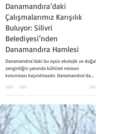
Silivri Tarih Derneği
19 Oca
3 dakikada okunur
Danamandıra’daki
Çalışmalarımız Karışılık
Buluyor: Silivri
Belediyesi’nden
Danamandıra Hamlesi
Danamandıra’daki bu eşsiz ekolojik ve doğal
zenginliğin yanında kültürel mirasın
korunması kaçınılmazdır. Danamandıra’da
tespit ettiğimiz bu endemik sayılabilecek bitki
türünün korunması, bölgenin ekolojik
araştırmaları için çok önemlidir.