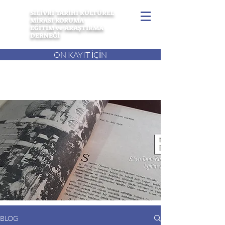
SİLİVRİ TARİHİ KÜLTÜREL
MİRASI KORUMA
EĞİTİM ve ARAŞTIRMA
DERNEĞİ
ÖN KAYIT İÇİN
BLOG