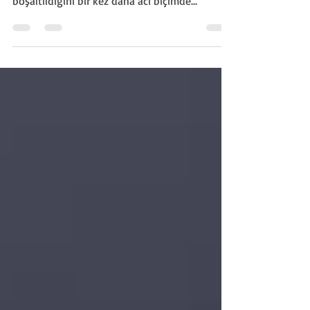
Kesilen Sadece Ağaçlar Değil
Dün sabah Danamandıra’da yaşananlar,
“orman koruma” kavramının ne kadar içinin
boşaltıldığını bir kez daha acı biçimde
gösterdi. Köylüden aldığımız bilgiler
neticesinde Silivri Orman İşletme Şefliği, iki
ayrı taş ocağının genişletilmesi amacıyla biri
yaklaşık 40 dönüm, diğeri 70 dönüm olmak
üzere iki farklı ormanlık alanda eş zamanlı
ağaç kesimine başladı.