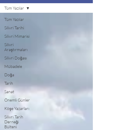
Tüm Yazılar
Tüm Yazılar
Silivri Tarihi
Silivri Mimarisi
Silivri
Araştırmaları
Silivri Doğası
Mübadele
Doğa
Tarih
Sanat
Önemli Günler
Köşe Yazarları
Silivri Tarih
Derneği
Bülteni