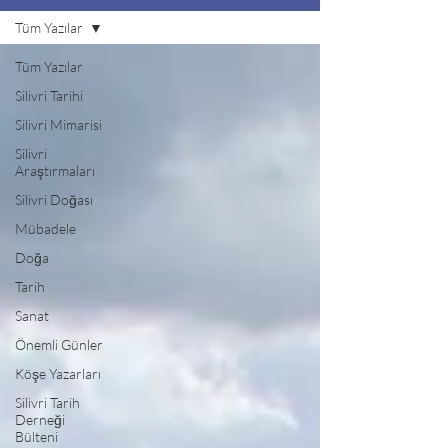
Tüm Yazılar
Tüm Yazılar
Silivri Tarihi
Silivri Mimarisi
Silivri
Araştırmaları
Silivri Doğası
Mübadele
Doğa
Tarih
Sanat
Önemli Günler
Köşe Yazarları
Silivri Tarih
Derneği
Bülteni