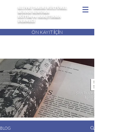
SİLİVRİ TARİHİ KÜLTÜREL
MİRASI KORUMA
EĞİTİM ve ARAŞTIRMA
DERNEĞİ
ÖN KAYIT İÇİN
BLOG