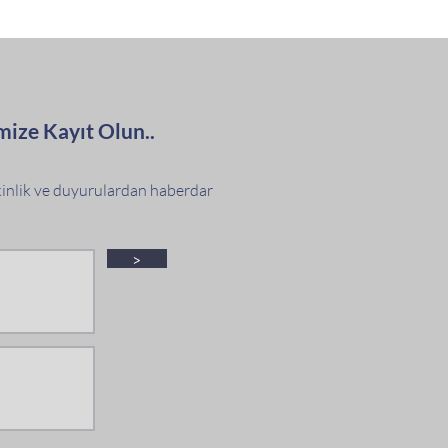
mize Kayıt Olun..
tkinlik ve duyurulardan haberdar
>