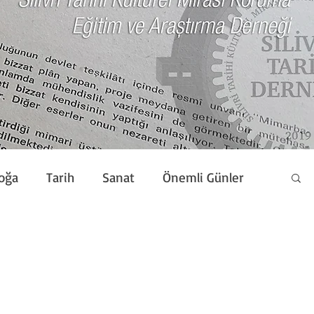
oğa
Tarih
Sanat
Önemli Günler