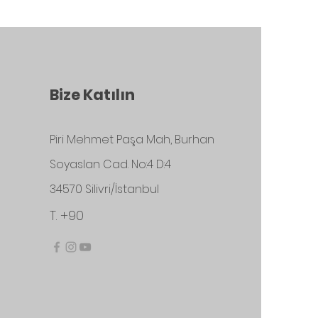
Bize Katılın
Piri Mehmet Paşa Mah, Burhan
Soyaslan Cad. No:4 D:4
34570 Silivri/İstanbul
T. +90