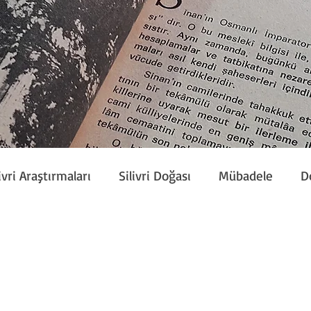
ivri Araştırmaları
Silivri Doğası
Mübadele
D
Etkinlik
Silivri Çalışmaları
Sivil Toplum