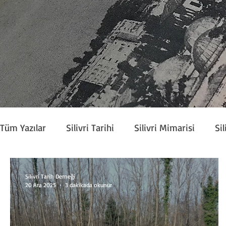
Tüm Yazılar
Silivri Tarihi
Silivri Mimarisi
Sil
Köşe Yazarları
Silivri Tarih Derneği Bülteni
Silivri Tarih Derneği
20 Ara 2025
3 dakikada okunur