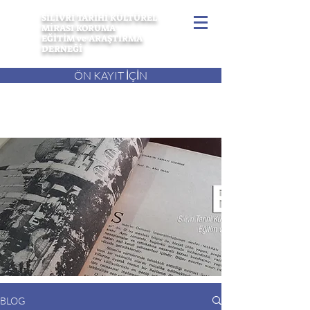
SİLİVRİ TARİHİ KÜLTÜREL
MİRASI KORUMA
EĞİTİM ve ARAŞTIRMA
DERNEĞİ
ÖN KAYIT İÇİN
BLOG