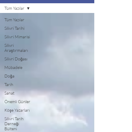
Tüm Yazılar
Tüm Yazılar
Silivri Tarihi
Silivri Mimarisi
Silivri
Araştırmaları
Silivri Doğası
Mübadele
Doğa
Tarih
Sanat
Önemli Günler
Köşe Yazarları
Silivri Tarih
Derneği
Bülteni