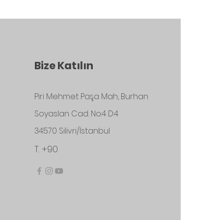
Bize Katılın
Piri Mehmet Paşa Mah, Burhan
Soyaslan Cad. No:4 D:4
34570 Silivri/İstanbul
T. +90