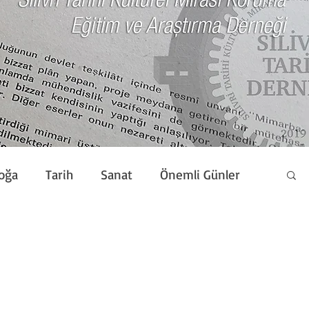
oğa
Tarih
Sanat
Önemli Günler