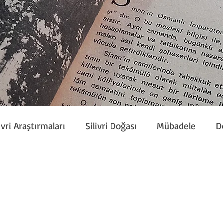
ivri Araştırmaları
Silivri Doğası
Mübadele
D
Etkinlik
Silivri Çalışmaları
Sivil Toplum