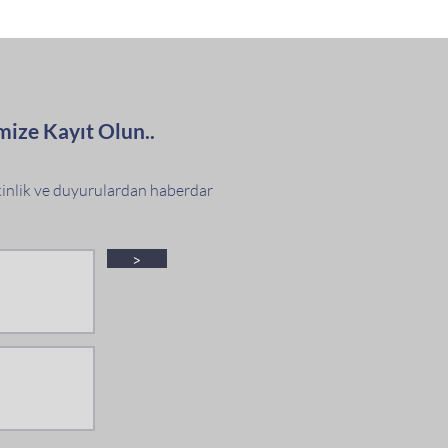
mize Kayıt Olun..
tkinlik ve duyurulardan haberdar
>