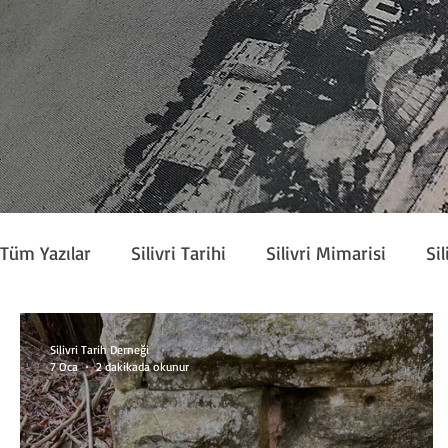
Tüm Yazılar
Silivri Tarihi
Silivri Mimarisi
Sil
Köşe Yazarları
Silivri Tarih Derneği Bülteni
Silivri Tarih Derneği
7 Oca
2 dakikada okunur