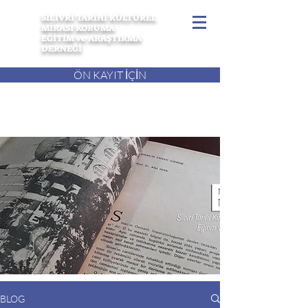
SİLİVRİ TARİHİ KÜLTÜREL
MİRASI KORUMA
EĞİTİM ve ARAŞTIRMA
DERNEĞİ
ÖN KAYIT İÇİN
BLOG