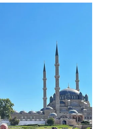
Faaliyetleri Hakkında Tespit,
Talepler ve Koruma Önerileri
Danamandıra’nın, İstanbul’un su altyapısını
oluşturan binlerce yıllık mirası, ormanları, canlı
çeşitliliği ve kültürel değeri, kısa vadeli maden
kazançlarına kurban edilmemelidir.