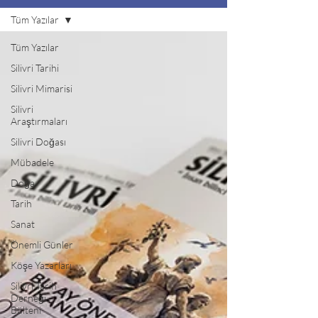
Tüm Yazılar
Tüm Yazılar
Silivri Tarihi
Silivri Mimarisi
Silivri
Araştırmaları
Silivri Doğası
Mübadele
Doğa
Tarih
Sanat
Önemli Günler
Köşe Yazarları
Silivri Tarih
Derneği
Bülteni