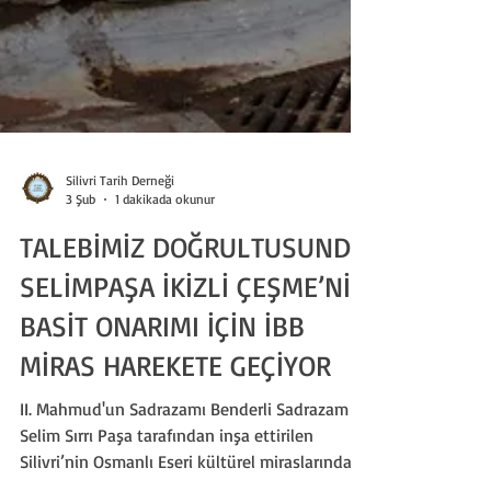
Silivri Tarih Derneği
3 Şub
1 dakikada okunur
TALEBİMİZ DOĞRULTUSUNDA
SELİMPAŞA İKİZLİ ÇEŞME’NİN
BASİT ONARIMI İÇİN İBB
MİRAS HAREKETE GEÇİYOR