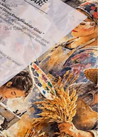
Etkinlik
Silivri
Çalışmaları
Sivil Toplum