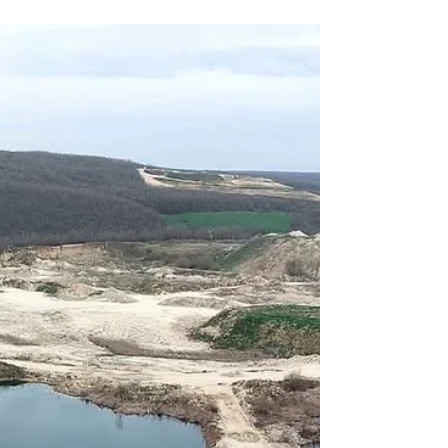
Restorasyon Başvurumuz
1828 yılına tarihli, II. Mahmut’un sadrazamı
Benderli Sadrazam Selim Sırrı Paşa tarafından
inşa ettirilen Silivri’nin Osmanlı Eseri kültürel
miraslarından biri olan İkizli Çeşme'nin durumu
ile alakalı İstanbul 1 Numaralı Kültür
Varlıklarını Koruma Bölge Kurulu Müdürlüğü ,
Silivri Belediyesi ve İstanbul Büyükşehir
Belediyesi Kent Tarihi ve Tanıtımı Dairesi
Başkanlığı'na başvurumuzu ilettik.