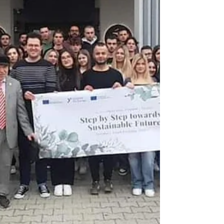
Araştırma Derneği olarak, acenta işbirliği ile 13
Temmuz Pazar günü Edirne’ye
gerçekleştirdiğimiz günübirlik kültürel geziyle,
üyelerimizle birlikte geçmişe anlamlı bir
yolculuk yaptık.