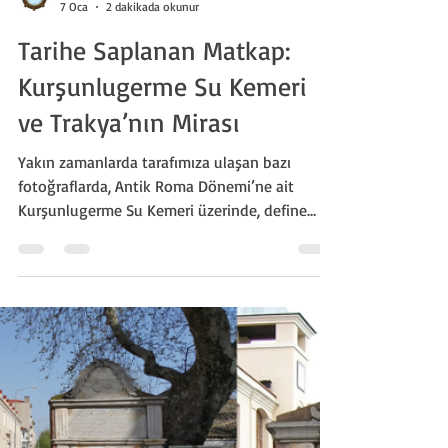
Silivri Tarih Derneği
7 Oca
2 dakikada okunur
Tarihe Saplanan Matkap:
Kurşunlugerme Su Kemeri
ve Trakya’nın Mirası
Yakın zamanlarda tarafımıza ulaşan bazı
fotoğraflarda, Antik Roma Dönemi’ne ait
Kurşunlugerme Su Kemeri üzerinde, define
arama amacıyla yapılmış "karot" delikleri ve
ağır tahribat izleri tespit edilmiştir.