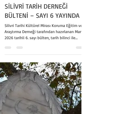
Silivri Tarih Derneği
19 Mar
2 dakikada okunur
SİLİVRİ TARİH DERNEĞİ
BÜLTENİ – SAYI 6 YAYINDA
Silivri Tarihi Kültürel Mirası Koruma Eğitim ve
Araştırma Derneği tarafından hazırlanan Mart
2026 tarihli 6. sayı bülten, tarih bilinci ile
toplumsal farkındalığı bir araya getiren güçlü
bir içerikle okurlarıyla buluşuyor.