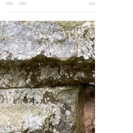
II. Mahmud'un Sadrazamı Benderli Sadrazam
Selim Sırrı Paşa tarafından inşa ettirilen
Silivri’nin Osmanlı Eseri kültürel miraslarından
biri olan İkiz Çeşmenin bakım ve onarıma
ihtiyaç duyduğunu iletmiştik.